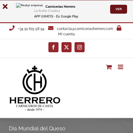
Carnicerias Herrero
VER
La Araña Creativa
APP GRATIS - Es
Google Play
Saltar
+34 91 615 58 94
contacta@carniceriasherrero.com
al
Mi cuenta
contenido
Facebook
X
Instagram
Día Mundial del Queso