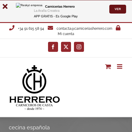
Carnicerias Herrero
VER
La Araña Creativa
APP GRATIS - Es
Google Play
Saltar
+34 91 615 58 94
contacta@carniceriasherrero.com
al
Mi cuenta
contenido
Facebook
X
Instagram
cecina española