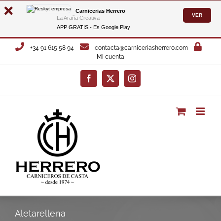
Carnicerias Herrero
VER
La Araña Creativa
APP GRATIS - Es
Google Play
Saltar
+34 91 615 58 94
contacta@carniceriasherrero.com
al
Mi cuenta
contenido
Facebook
X
Instagram
Aletarellena