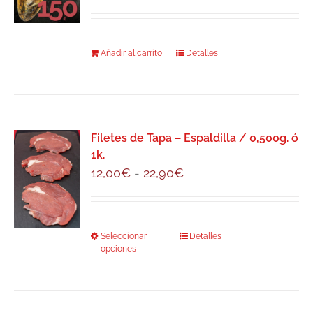
Añadir al carrito
Detalles
Filetes de Tapa – Espaldilla / 0,500g. ó
1k.
Rango
12,00
€
-
22,90
€
de
precios:
desde
Seleccionar
Este
Detalles
12,00€
opciones
producto
hasta
tiene
22,90€
múltiples