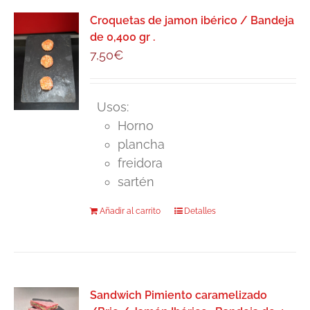
variantes.
Las
Croquetas de jamon ibérico / Bandeja
de 0,400 gr .
opciones
7,50
€
se
pueden
elegir
Usos:
en
Horno
la
plancha
página
freidora
de
sartén
producto
Añadir al carrito
Detalles
Sandwich Pimiento caramelizado