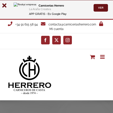
Carnicerias Herrero
VER
La Araña Creativa
APP GRATIS - Es
Google Play
Saltar
+34 91 615 58 94
contacta@carniceriasherrero.com
al
Mi cuenta
contenido
Facebook
X
Instagram