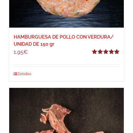
HAMBURGUESA DE POLLO CON VERDURA/
UNIDAD DE 150 gr
1,95
€
Valorado
con
5.00
de 5
Detalles