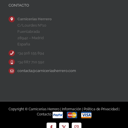
CONTACTO
Carnicerías Herrero
C/Lourdes Nº10
Fuenlabrada
28942 – Madrid
España
+34 916 155 894
+34 687 710 592
contacta@carniceriasherrero.com
Copyright © Carnicerías Herrero |
Información
|
Política de Privacidad
|
Contacto