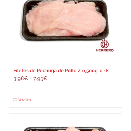
variantes.
Las
opciones
se
pueden
elegir
en
la
página
Filetes de Pechuga de Pollo / 0,500g. ó 1k.
de
Rango
3,98
€
-
7,95
€
producto
de
precios:
Este
Detalles
desde
producto
3,98€
tiene
hasta
múltiples
7,95€