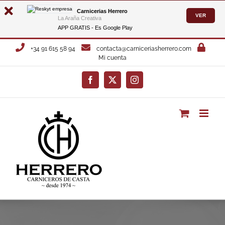
Carnicerias Herrero
VER
La Araña Creativa
APP GRATIS - Es
Google Play
Saltar
+34 91 615 58 94
contacta@carniceriasherrero.com
al
Mi cuenta
contenido
Facebook
X
Instagram