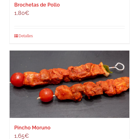
Brochetas de Pollo
1,80
€
Detalles
Pincho Moruno
1,65
€