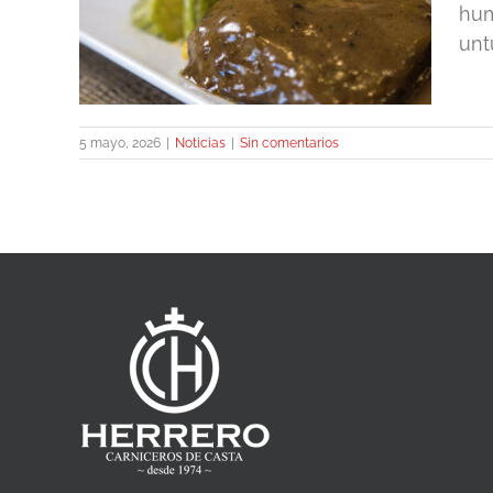
hum
unt
5 mayo, 2026
|
Noticias
|
Sin comentarios