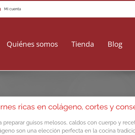
Mi cuenta
Quiénes somos
Tienda
Blog
rnes ricas en colágeno, cortes y cons
a preparar guisos melosos, caldos con cuerpo y recet
ágeno son una elección perfecta en la cocina tradici