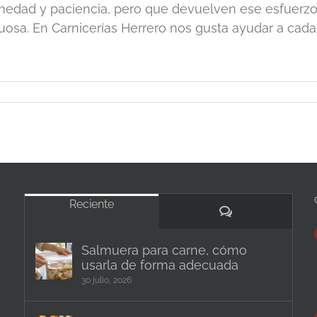
edad y paciencia, pero que devuelven ese esfuerzo
uosa. En Carnicerías Herrero nos gusta ayudar a cada cli
Reciente
Comentarios
Salmuera para carne, cómo
usarla de forma adecuada
30 julio, 2026