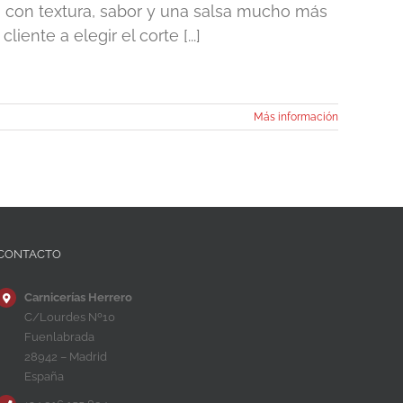
 con textura, sabor y una salsa mucho más
ente a elegir el corte [...]
Más información
CONTACTO
Carnicerías Herrero
C/Lourdes Nº10
Fuenlabrada
28942 – Madrid
España