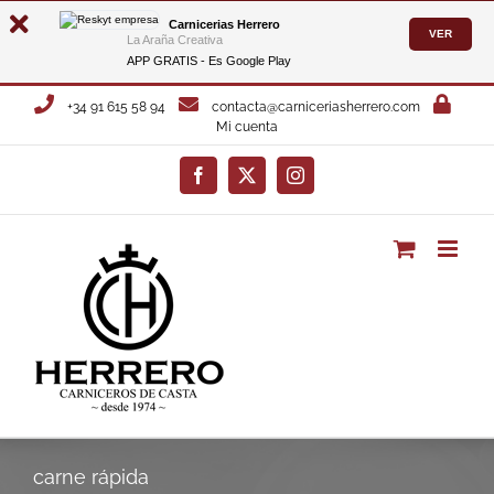
Carnicerias Herrero
VER
La Araña Creativa
APP GRATIS - Es
Google Play
Saltar
+34 91 615 58 94
contacta@carniceriasherrero.com
al
Mi cuenta
contenido
Facebook
X
Instagram
carne rápida