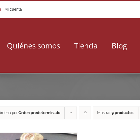
Mi cuenta
Quiénes somos
Tienda
Blog
Ordena por
Orden predeterminado
Mostrar
9 productos