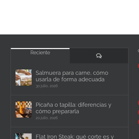
Reciente
Comentarios
Salmuera para carne, cómo
usarla de forma adecuada
30 julio, 2026
Picaña o tapilla: diferencias y
cómo prepararla
20 julio, 2026
Flat Iron Steak: qué corte es y