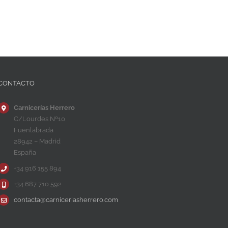
CONTACTO
Carnicerías Herrero
C/Lourdes Nº10
Fuenlabrada
28942 – Madrid
España
+34 916 155 894
+34 687 710 592
contacta@carniceriasherrero.com