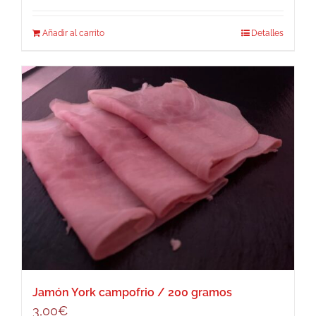
Añadir al carrito
Detalles
Jamón York campofrio / 200 gramos
3,00
€