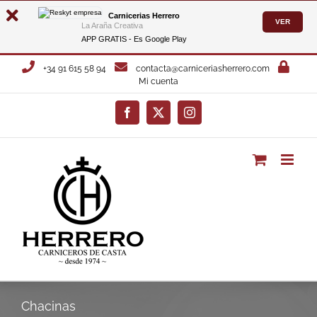
Carnicerias Herrero
VER
La Araña Creativa
APP GRATIS - Es
Google Play
Saltar
+34 91 615 58 94
contacta@carniceriasherrero.com
al
Mi cuenta
contenido
Facebook
X
Instagram
Chacinas