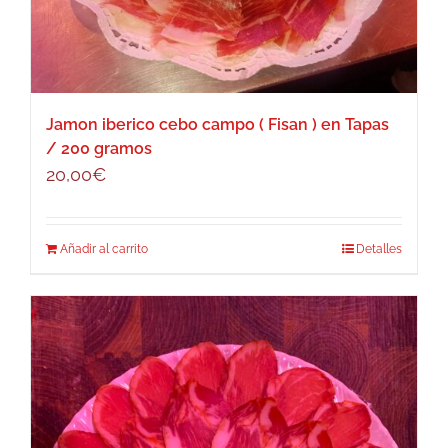
Jamon iberico cebo campo ( Fisan ) en Tapas
/ 200 gramos
20,00
€
Añadir al carrito
Detalles