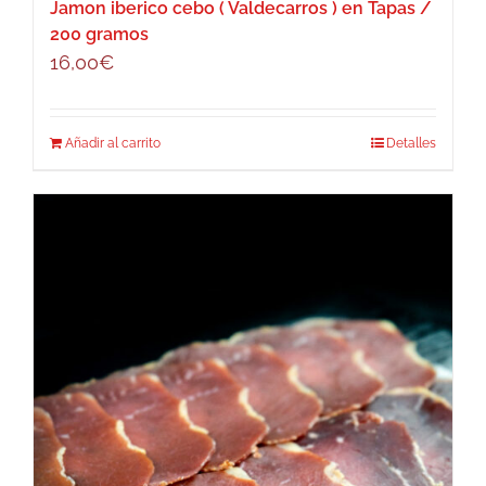
Jamon iberico cebo ( Valdecarros ) en Tapas /
200 gramos
16,00
€
Añadir al carrito
Detalles