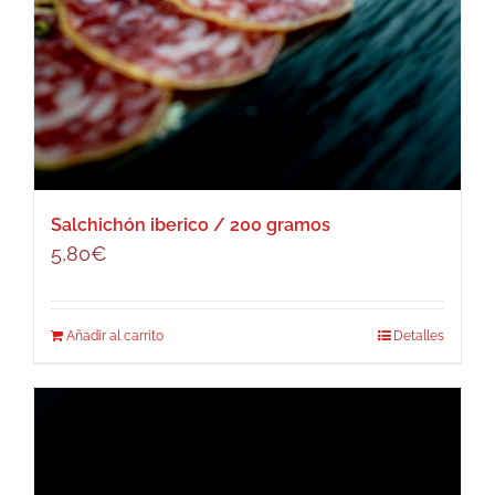
Salchichón iberico / 200 gramos
5,80
€
Añadir al carrito
Detalles