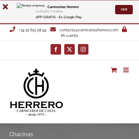
Carnicerias Herrero
VER
La Araña Creativa
APP GRATIS - Es
Google Play
Saltar
+34 91 615 58 94
contacta@carniceriasherrero.com
al
Mi cuenta
contenido
Facebook
X
Instagram
Chacinas