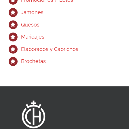
Jamones
Quesos
Maridajes
Elaborados y Caprichos
Brochetas