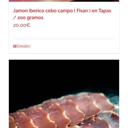
Jamon iberico cebo campo ( Fisan ) en Tapas
/ 200 gramos
20,00
€
Detalles