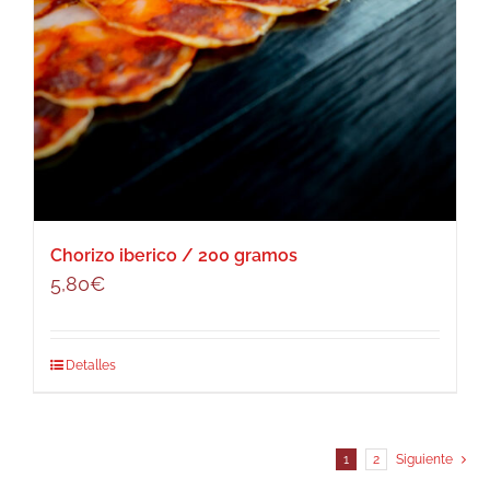
Chorizo iberico / 200 gramos
5,80
€
Detalles
1
2
Siguiente