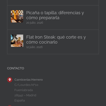
Picaña o tapilla: diferencias y
cómo prepararla
20 julio, 2026
Flat Iron Steak: qué corte es y
cómo cocinarlo
12 julio, 2026
CONTACTO
Carnicerías Herrero
C/Lourdes Nº10
Fuenlabrada
28942 – Madrid
España