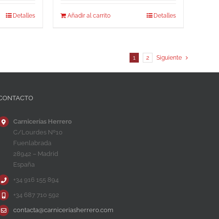
Detalles
Añadir al carrito
Detalles
1
2
Siguiente
CONTACTO
Carnicerías Herrero
C/Lourdes Nº10
Fuenlabrada
28942 – Madrid
España
+34 916 155 894
+34 687 710 592
contacta@carniceriasherrero.com