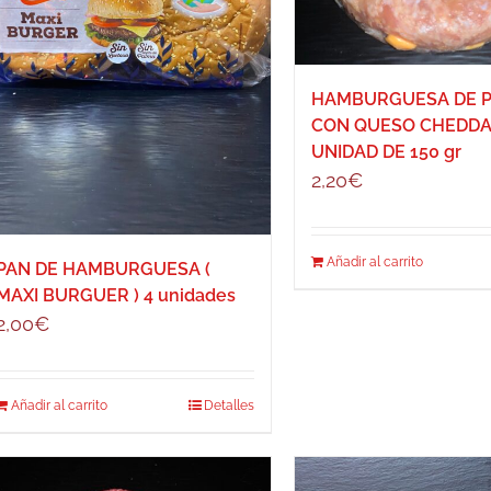
HAMBURGUESA DE 
CON QUESO CHEDDA
UNIDAD DE 150 gr
2,20
€
Añadir al carrito
PAN DE HAMBURGUESA (
MAXI BURGUER ) 4 unidades
2,00
€
Añadir al carrito
Detalles