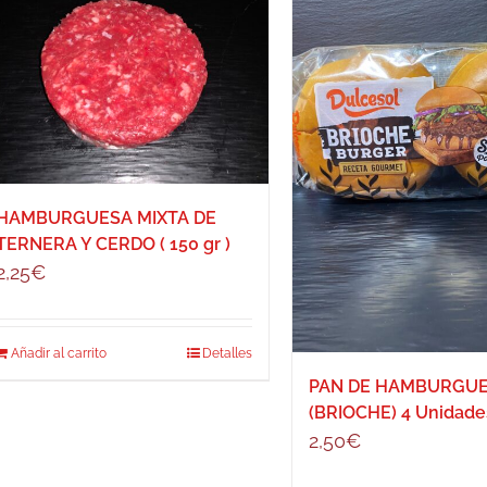
HAMBURGUESA MIXTA DE
TERNERA Y CERDO ( 150 gr )
2,25
€
Añadir al carrito
Detalles
PAN DE HAMBURGU
(BRIOCHE) 4 Unidade
2,50
€