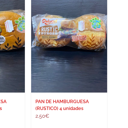
ESA
PAN DE HAMBURGUESA
s
(RUSTICO) 4 unidades
2,50
€