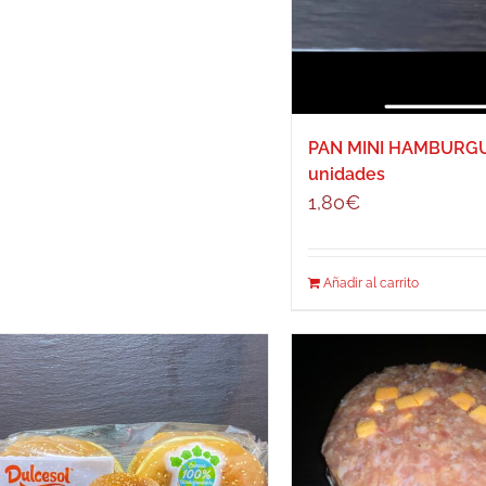
PAN MINI HAMBURG
unidades
1,80
€
Añadir al carrito