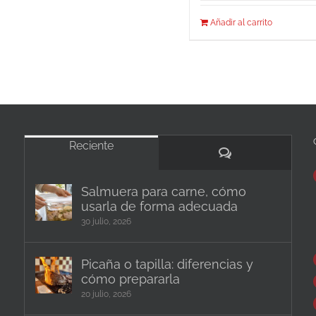
Añadir al carrito
Reciente
Comentarios
Salmuera para carne, cómo
usarla de forma adecuada
30 julio, 2026
Picaña o tapilla: diferencias y
cómo prepararla
20 julio, 2026