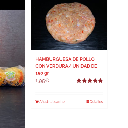
HAMBURGUESA DE POLLO
CON VERDURA/ UNIDAD DE
150 gr
1,95
€
Valorado
con
5.00
de 5
Añadir al carrito
Detalles