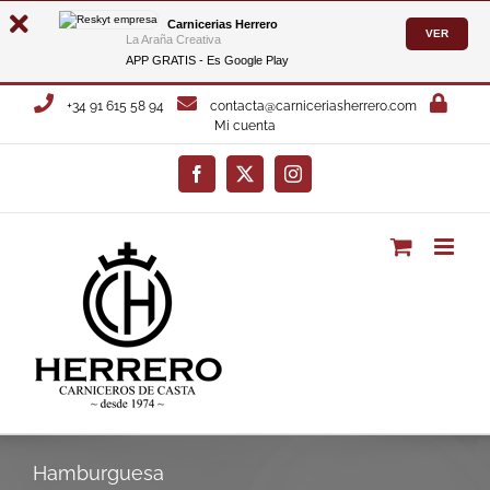
Carnicerias Herrero
VER
La Araña Creativa
APP GRATIS - Es
Google Play
Saltar
+34 91 615 58 94
contacta@carniceriasherrero.com
al
Mi cuenta
contenido
Facebook
X
Instagram
Hamburguesa