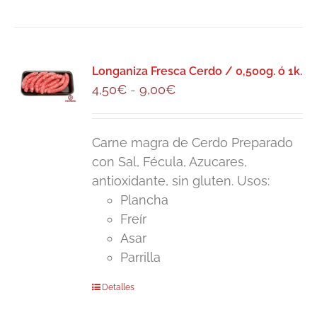
Longaniza Fresca Cerdo / 0,500g. ó 1k.
Rango
4,50
€
-
9,00
€
de
precios:
Carne magra de Cerdo Preparado
desde
con Sal, Fécula, Azucares,
4,50€
antioxidante, sin gluten. Usos:
hasta
Plancha
9,00€
Freír
Asar
Parrilla
Este
Detalles
producto