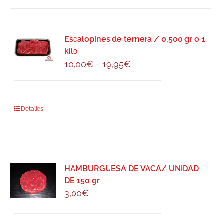
tiene
múltiples
variantes.
Escalopines de ternera / 0,500 gr o 1
Las
kilo
opciones
Rango
10,00
€
-
19,95
€
se
de
pueden
precios:
elegir
desde
Este
Detalles
en
10,00€
producto
la
hasta
tiene
página
19,95€
múltiples
de
variantes.
producto
HAMBURGUESA DE VACA/ UNIDAD
Las
DE 150 gr
opciones
3,00
€
se
pueden