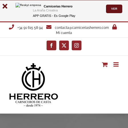
Carnicerias Herrero
VER
La Araña Creativa
APP GRATIS - Es
Google Play
Saltar
+34 91 615 58 94
contacta@carniceriasherrero.com
al
Mi cuenta
contenido
Facebook
X
Instagram