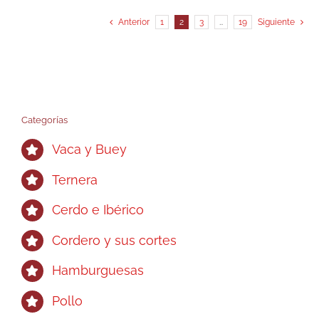
múltiples
variantes.
Anterior
1
2
3
…
19
Siguiente
Las
opciones
se
pueden
elegir
Categorías
en
Vaca y Buey
la
página
Ternera
de
Cerdo e Ibérico
producto
Cordero y sus cortes
Hamburguesas
Pollo