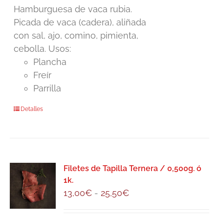
elegir
Hamburguesa de vaca rubia.
en
Picada de vaca (cadera), aliñada
la
con sal, ajo, comino, pimienta,
página
cebolla. Usos:
de
Plancha
producto
Freír
Parrilla
Detalles
Filetes de Tapilla Ternera / 0,500g. ó
1k.
Rango
13,00
€
-
25,50
€
de
precios: