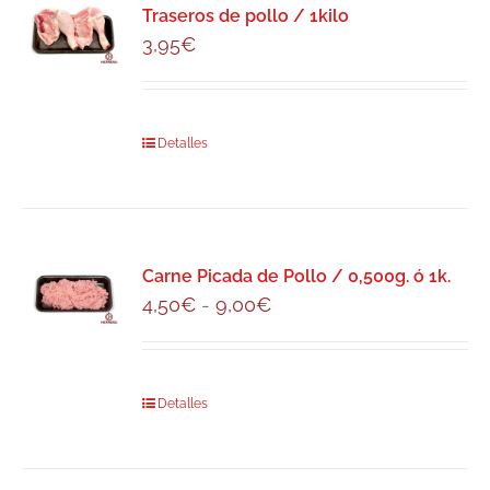
Traseros de pollo / 1kilo
opciones
3,95
€
se
pueden
elegir
en
Detalles
la
página
de
producto
Carne Picada de Pollo / 0,500g. ó 1k.
Rango
4,50
€
-
9,00
€
de
precios:
desde
Este
Detalles
4,50€
producto
hasta
tiene
9,00€