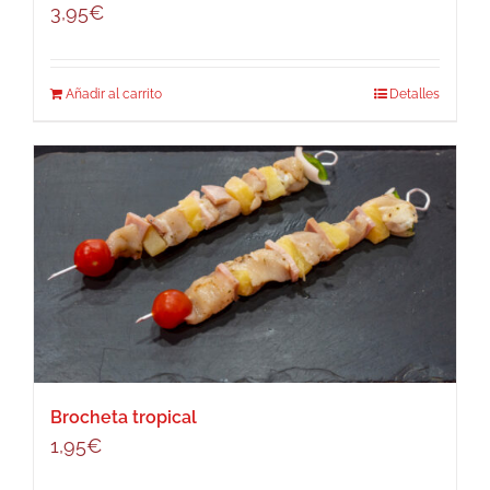
3,95
€
Añadir al carrito
Detalles
Brocheta tropical
1,95
€