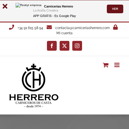
Carnicerias Herrero
VER
La Araña Creativa
APP GRATIS - Es
Google Play
Saltar
+34 91 615 58 94
contacta@carniceriasherrero.com
al
Mi cuenta
contenido
Facebook
X
Instagram