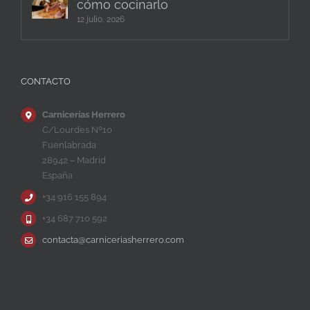
cómo cocinarlo
12 julio, 2026
CONTACTO
Carnicerías Herrero
C/Lourdes Nº10
Fuenlabrada
28942 – Madrid
España
+34 916 155 894
+34 687 710 592
contacta@carniceriasherrero.com