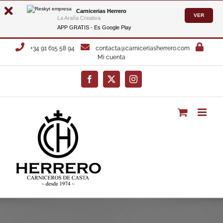
Carnicerias Herrero
VER
La Araña Creativa
APP GRATIS - Es
Google Play
Saltar
+34 91 615 58 94
contacta@carniceriasherrero.com
al
Mi cuenta
contenido
Facebook
X
Instagram