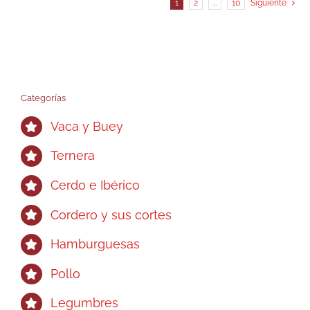
múltiples
9,00€
1
2
…
10
Siguiente
variantes.
Las
opciones
se
pueden
Categorías
elegir
Vaca y Buey
en
la
Ternera
página
Cerdo e Ibérico
de
producto
Cordero y sus cortes
Hamburguesas
Pollo
Legumbres