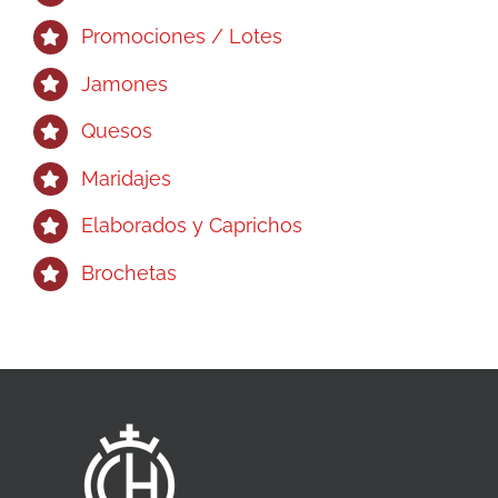
Promociones / Lotes
Jamones
Quesos
Maridajes
Elaborados y Caprichos
Brochetas