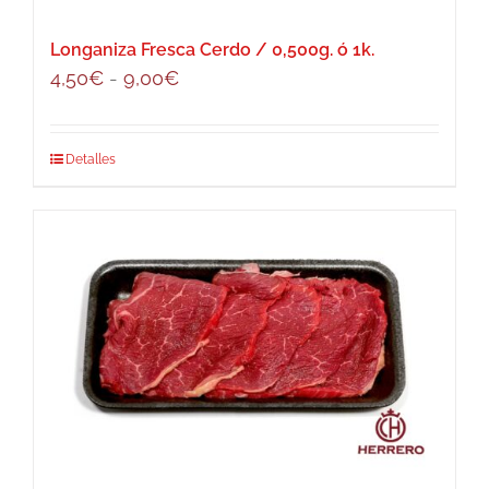
Longaniza Fresca Cerdo / 0,500g. ó 1k.
Rango
4,50
€
-
9,00
€
de
precios:
Este
Detalles
desde
producto
4,50€
tiene
hasta
múltiples
9,00€
variantes.
Las
opciones
se
pueden
elegir
en
la