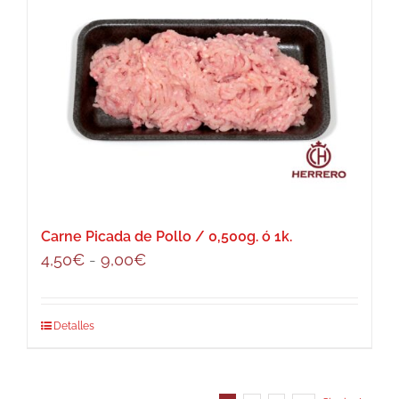
Carne Picada de Pollo / 0,500g. ó 1k.
Rango
4,50
€
-
9,00
€
de
precios:
Este
Detalles
desde
producto
4,50€
tiene
hasta