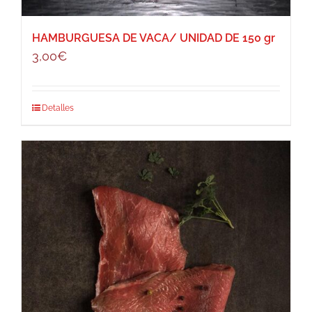
página
de
HAMBURGUESA DE VACA/ UNIDAD DE 150 gr
producto
3,00
€
Detalles