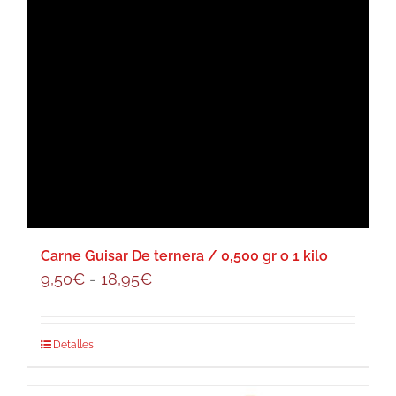
Carne Guisar De ternera / 0,500 gr o 1 kilo
Rango
9,50
€
-
18,95
€
de
precios:
Este
Detalles
desde
producto
9,50€
tiene