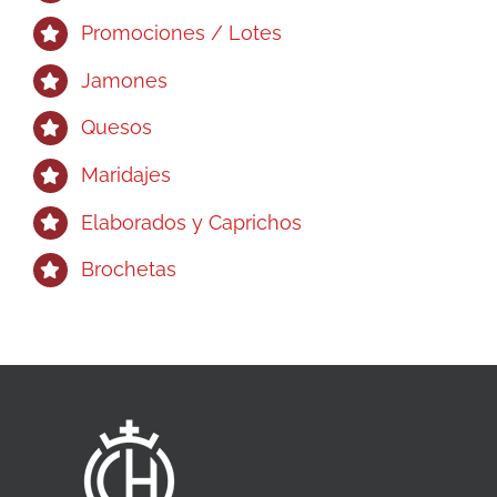
Promociones / Lotes
Jamones
Quesos
Maridajes
Elaborados y Caprichos
Brochetas