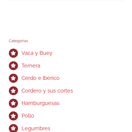
producto
28,00€
tiene
hasta
múltiples
55,00€
variantes.
Las
opciones
Categorías
se
Vaca y Buey
pueden
elegir
Ternera
en
Cerdo e Ibérico
la
página
Cordero y sus cortes
de
Hamburguesas
producto
Pollo
Legumbres