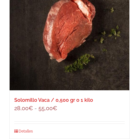
Solomillo Vaca / 0,500 gr o 1 kilo
Rango
28,00
€
-
55,00
€
de
precios:
Este
Detalles
desde