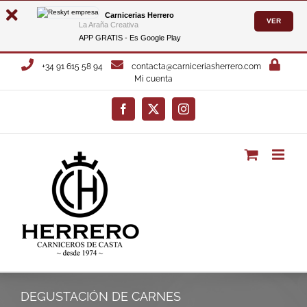
Carnicerias Herrero
VER
La Araña Creativa
APP GRATIS - Es
Google Play
Saltar
+34 91 615 58 94
contacta@carniceriasherrero.com
al
Mi cuenta
contenido
Facebook
X
Instagram
DEGUSTACIÓN DE CARNES