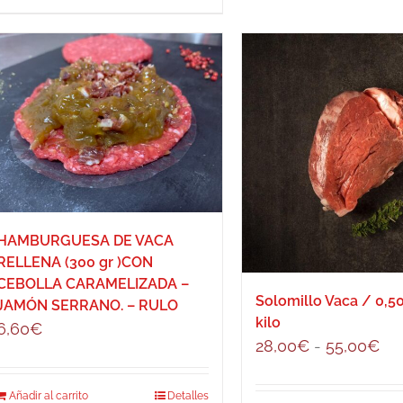
HAMBURGUESA DE VACA
RELLENA (300 gr )CON
CEBOLLA CARAMELIZADA –
Solomillo Vaca / 0,50
JAMÓN SERRANO. – RULO
kilo
6,60
€
Ra
28,00
€
-
55,00
€
de
pre
Añadir al carrito
Detalles