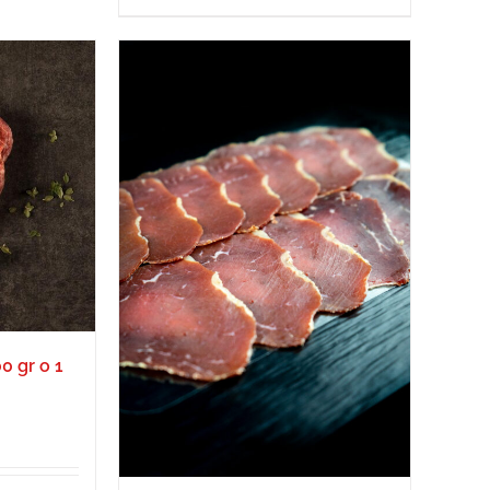
0 gr o 1
ngo
cios: