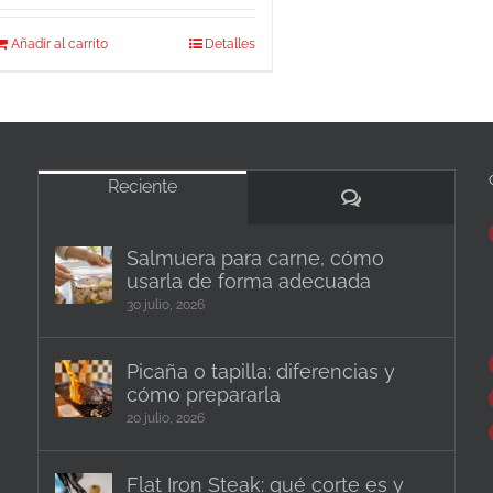
Añadir al carrito
Detalles
Reciente
Comentarios
Salmuera para carne, cómo
usarla de forma adecuada
30 julio, 2026
Picaña o tapilla: diferencias y
cómo prepararla
20 julio, 2026
Flat Iron Steak: qué corte es y