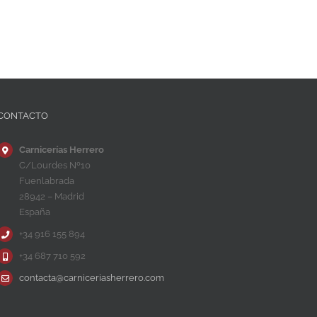
CONTACTO
Carnicerías Herrero
C/Lourdes Nº10
Fuenlabrada
28942 – Madrid
España
+34 916 155 894
+34 687 710 592
contacta@carniceriasherrero.com