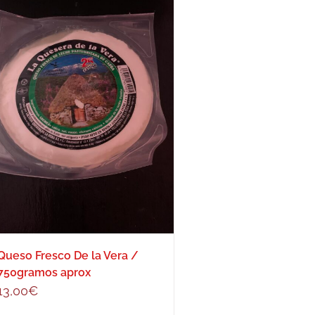
Queso Fresco De la Vera /
750gramos aprox
13,00
€