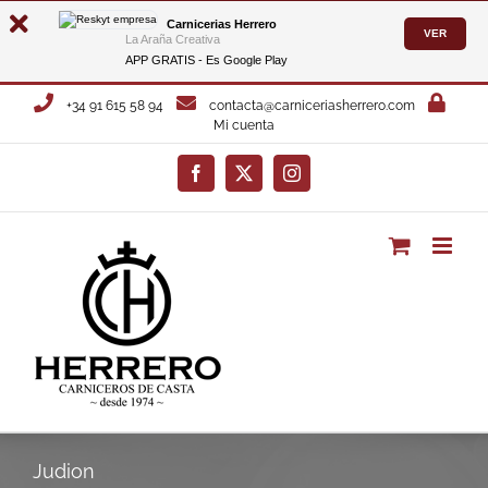
Carnicerias Herrero
VER
La Araña Creativa
APP GRATIS - Es
Google Play
Saltar
+34 91 615 58 94
contacta@carniceriasherrero.com
al
Mi cuenta
contenido
Facebook
X
Instagram
Judion