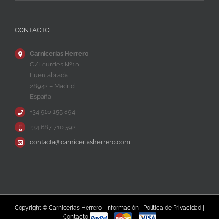
CONTACTO
Carnicerías Herrero
C/Lourdes Nº10
Fuenlabrada
28942 – Madrid
España
+34 916 155 894
+34 687 710 592
contacta@carniceriasherrero.com
Copyright © Carnicerías Herrero |
Información
|
Política de Privacidad
|
Contacto