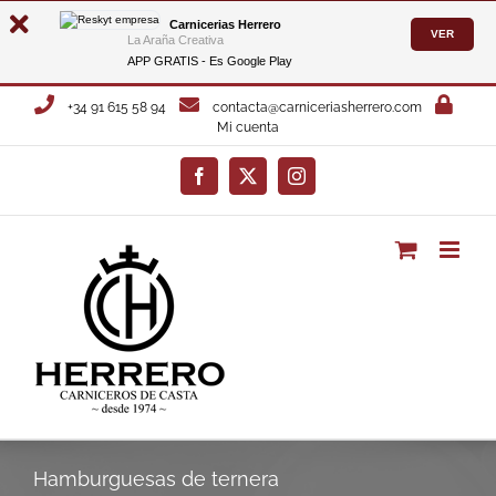
Carnicerias Herrero
VER
La Araña Creativa
APP GRATIS - Es
Google Play
Saltar
+34 91 615 58 94
contacta@carniceriasherrero.com
al
Mi cuenta
contenido
Facebook
X
Instagram
Hamburguesas de ternera