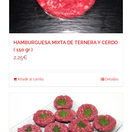
HAMBURGUESA MIXTA DE TERNERA Y CERDO
( 150 gr )
2,25
€
Añadir al carrito
Detalles