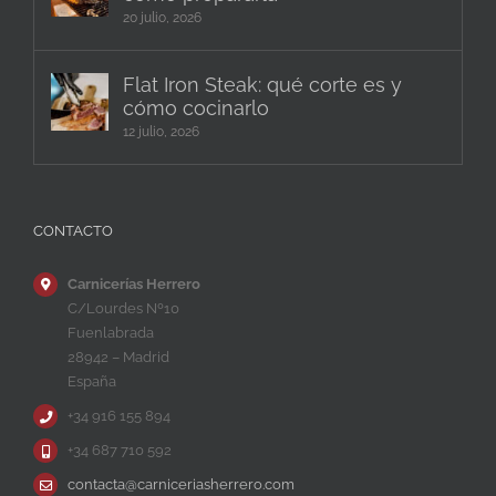
20 julio, 2026
Flat Iron Steak: qué corte es y
cómo cocinarlo
12 julio, 2026
CONTACTO
Carnicerías Herrero
C/Lourdes Nº10
Fuenlabrada
28942 – Madrid
España
+34 916 155 894
+34 687 710 592
contacta@carniceriasherrero.com