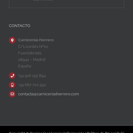
CONTACTO
Carnicerías Herrero
C/Lourdes Nº10
Fuenlabrada
28942 – Madrid
España
+34 916 155 894
+34 687 710 592
contacta@carniceriasherrero.com