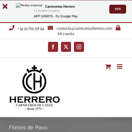
Carnicerias Herrero
VER
La Araña Creativa
APP GRATIS - Es
Google Play
Saltar
+34 91 615 58 94
contacta@carniceriasherrero.com
al
Mi cuenta
contenido
Facebook
X
Instagram
Filetes de Pavo