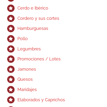
en
Cerdo e Ibérico
la
página
Cordero y sus cortes
de
Hamburguesas
producto
Pollo
Legumbres
Promociones / Lotes
Jamones
Quesos
Maridajes
Elaborados y Caprichos