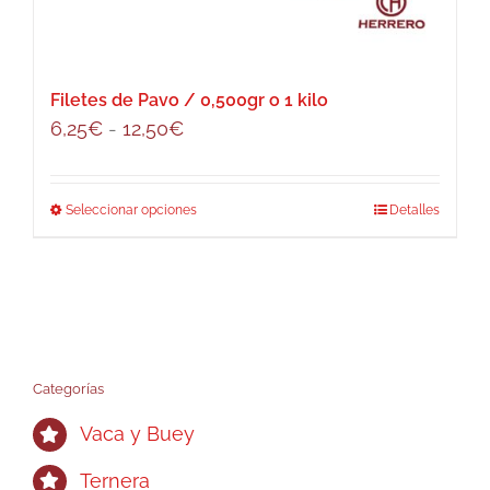
Filetes de Pavo / 0,500gr o 1 kilo
Rango
6,25
€
-
12,50
€
de
precios:
Seleccionar opciones
Este
Detalles
desde
producto
6,25€
tiene
hasta
múltiples
12,50€
variantes.
Las
opciones
Categorías
se
Vaca y Buey
pueden
elegir
Ternera