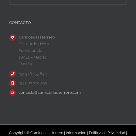
CONTACTO
Carnicerías Herrero
C/Lourdes Nº10
Fuenlabrada
28942 – Madrid
España
+34 916 155 894
+34 687 710 592
contacta@carniceriasherrero.com
Copyright © Carnicerías Herrero |
Información
|
Política de Privacidad
|