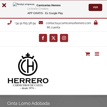
Carnicerias Herrero
VER
La Araña Creativa
APP GRATIS - Es
Google Play
Saltar
+34 91 615 58 94
contacta@carniceriasherrero.com
al
Mi cuenta
contenido
Facebook
X
Instagram
Cinta Lomo Adobada