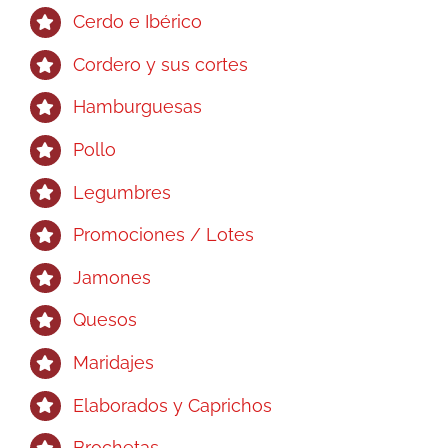
en
Cerdo e Ibérico
la
página
Cordero y sus cortes
de
Hamburguesas
producto
Pollo
Legumbres
Promociones / Lotes
Jamones
Quesos
Maridajes
Elaborados y Caprichos
Brochetas