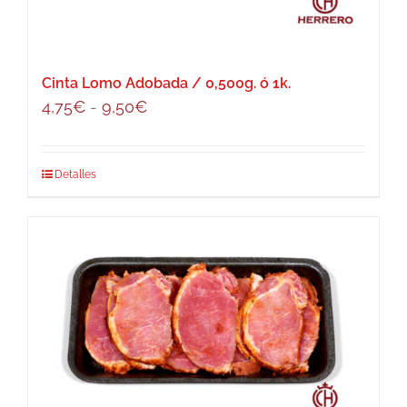
Cinta Lomo Adobada / 0,500g. ó 1k.
Rango
4,75
€
-
9,50
€
de
precios:
Este
Detalles
desde
producto
4,75€
tiene
hasta
múltiples
9,50€
variantes.
Las
opciones
se
pueden
elegir