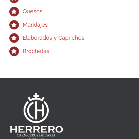
Quesos
Maridajes
Elaborados y Caprichos
Brochetas