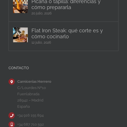
Picaña o tapilla: diferencias y
cómo prepararla
20 julio, 2026
Flat Iron Steak: qué corte es y
cómo cocinarlo
12 julio, 2026
CONTACTO
Carnicerías Herrero
C/Lourdes Nº10
Fuenlabrada
28942 – Madrid
España
+34 916 155 894
+34 687 710 592