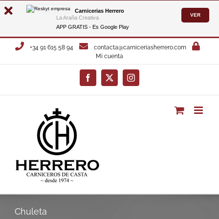
Carnicerias Herrero
VER
La Araña Creativa
APP GRATIS - Es
Google Play
Saltar
+34 91 615 58 94
contacta@carniceriasherrero.com
al
Mi cuenta
contenido
Facebook
X
Instagram
Chuleta