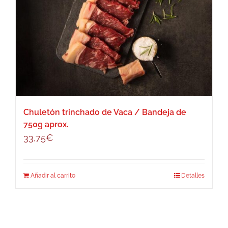
Chuletón trinchado de Vaca / Bandeja de
750g aprox.
33,75
€
Añadir al carrito
Detalles