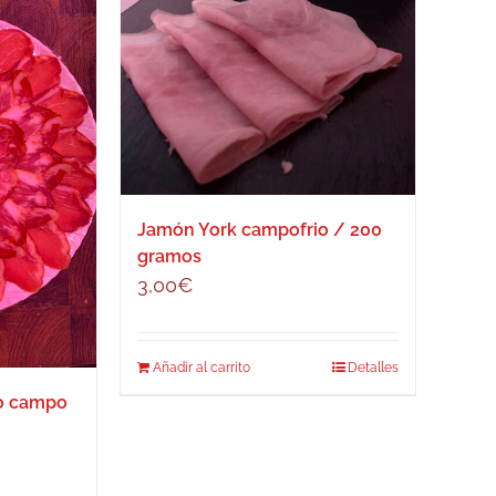
Jamón York campofrio / 200
gramos
3,00
€
Añadir al carrito
Detalles
bo campo