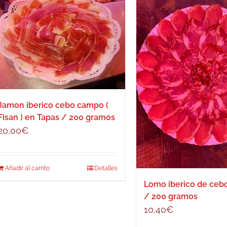
Jamon iberico cebo campo (
Fisan ) en Tapas / 200 gramos
20,00
€
Añadir al carrito
Detalles
Lomo iberico de ce
/ 200 gramos
10,40
€