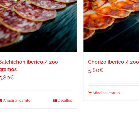
Salchichón iberico / 200
Chorizo iberico / 20
gramos
5,80
€
5,80
€
Añadir al carrito
Añadir al carrito
Detalles