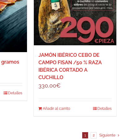
JAMÓN IBÉRICO CEBO DE
0 gramos
CAMPO FISAN /50 % RAZA
IBÉRICA CORTADO A
CUCHILLO
330,00
€
Detalles
Añadir al carrito
Detalles
1
2
Siguiente