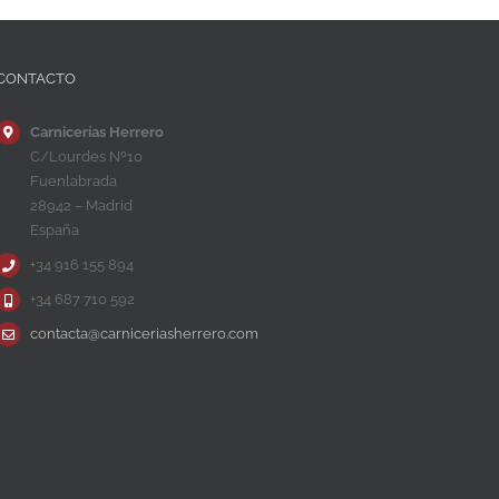
CONTACTO
Carnicerías Herrero
C/Lourdes Nº10
Fuenlabrada
28942 – Madrid
España
+34 916 155 894
+34 687 710 592
contacta@carniceriasherrero.com