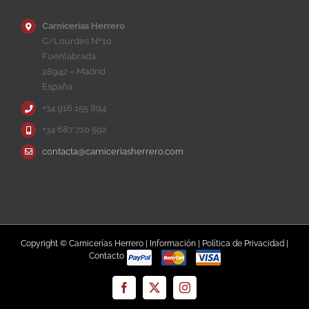
Carnicerías Herrero
C/Lourdes Nº10
Fuenlabrada
28942 – Madrid
España
+34 916 155 894
+34 687 710 592
contacta@carniceriasherrero.com
Copyright © Carnicerías Herrero |
Información
|
Política de Privacidad
|
Contacto
Facebook
X
Instagram