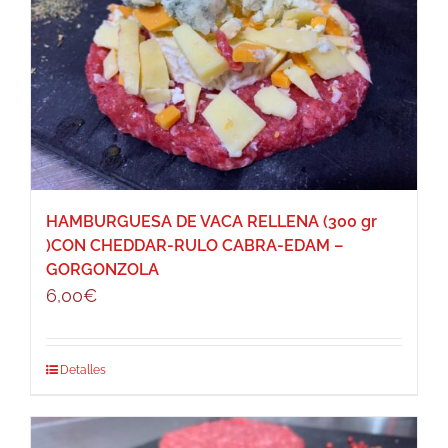
HAMBURGUESA DE VACA RELLENA (300 gr
)CON CHEDDAR-RULO CABRA-EDAM –
GORGONZOLA
6,00
€
Detalles