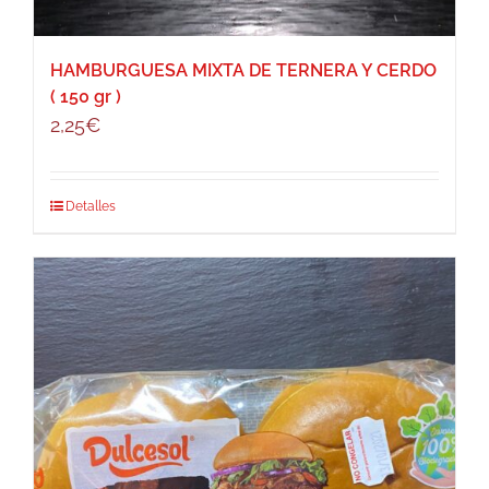
HAMBURGUESA MIXTA DE TERNERA Y CERDO
( 150 gr )
2,25
€
Detalles