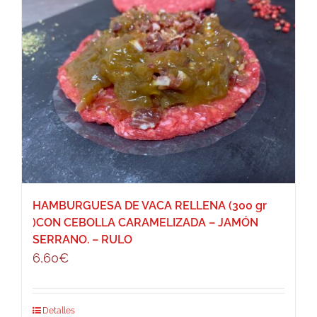
HAMBURGUESA DE VACA RELLENA (300 gr
)CON CEBOLLA CARAMELIZADA – JAMÓN
SERRANO. – RULO
6,60
€
Detalles