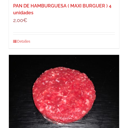
PAN DE HAMBURGUESA ( MAXI BURGUER ) 4
unidades
2,00
€
Detalles