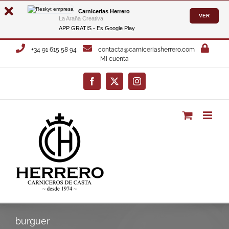
Carnicerias Herrero
VER
La Araña Creativa
APP GRATIS - Es
Google Play
Saltar
+34 91 615 58 94
contacta@carniceriasherrero.com
al
Mi cuenta
contenido
Facebook
X
Instagram
burguer