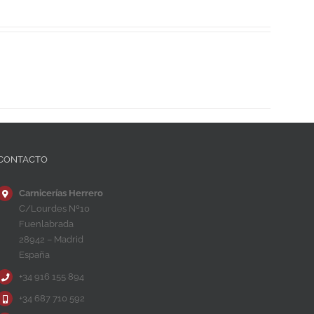
CONTACTO
Carnicerías Herrero
C/Lourdes Nº10
Fuenlabrada
28942 – Madrid
España
+34 916 155 894
+34 687 710 592