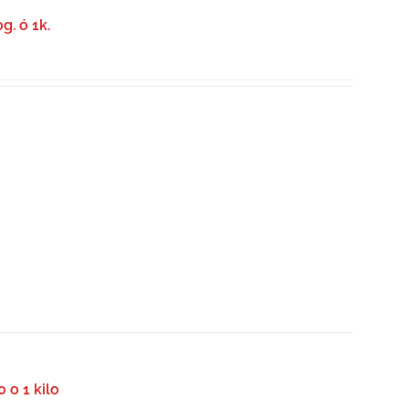
g. ó 1k.
 o 1 kilo