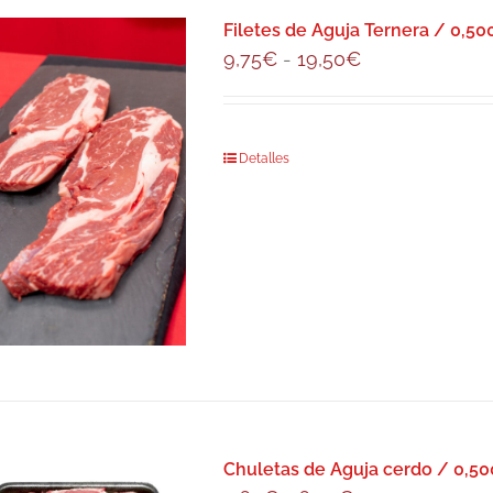
Filetes de Aguja Ternera / 0,500
Rango
9,75
€
-
19,50
€
de
precios:
desde
Este
Detalles
9,75€
producto
hasta
tiene
19,50€
múltiples
variantes.
Las
opciones
se
pueden
elegir
en
Chuletas de Aguja cerdo / 0,500
la