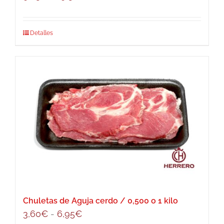
de
precios:
Este
Detalles
desde
producto
9,75€
tiene
hasta
múltiples
19,50€
variantes.
Las
opciones
se
pueden
elegir
en
la
página
Chuletas de Aguja cerdo / 0,500 o 1 kilo
de
Rango
3,60
€
-
6,95
€
producto