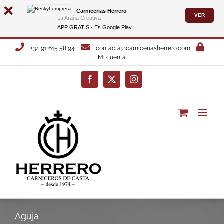
Carnicerias Herrero
VER
La Araña Creativa
APP GRATIS - Es
Google Play
Saltar
+34 91 615 58 94
contacta@carniceriasherrero.com
al
Mi cuenta
contenido
Facebook
X
Instagram
Aguja