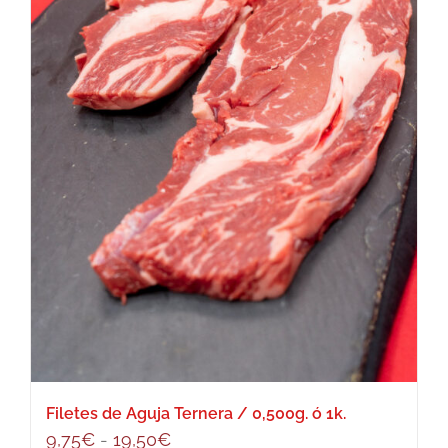
Filetes de Aguja Ternera / 0,500g. ó 1k.
Rango
9,75
€
-
19,50
€