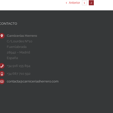
Anterior
1
2
CONTACTO
Carnicerías Herrero
C/Lourdes Nº10
Fuenlabrada
28942 – Madrid
España
+34 916 155 894
+34 687 710 592
contacta@carniceriasherrero.com