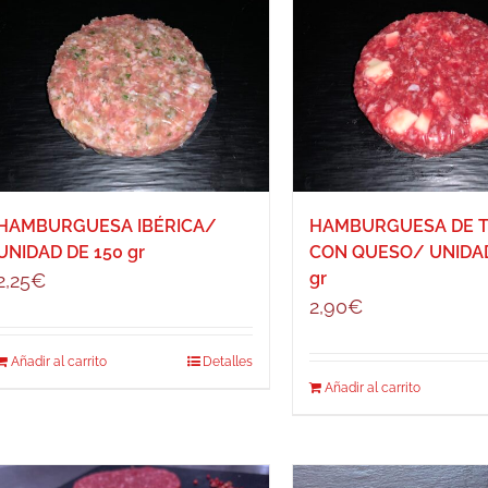
HAMBURGUESA IBÉRICA/
HAMBURGUESA DE 
UNIDAD DE 150 gr
CON QUESO/ UNIDAD
gr
2,25
€
2,90
€
Añadir al carrito
Detalles
Añadir al carrito