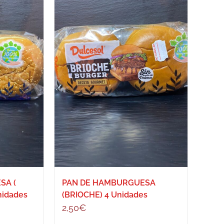
SA (
PAN DE HAMBURGUESA
nidades
(BRIOCHE) 4 Unidades
2,50
€