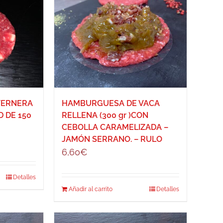
HAMBURGUESA DE VACA
TERNERA
RELLENA (300 gr )CON
 DE 150
CEBOLLA CARAMELIZADA –
JAMÓN SERRANO. – RULO
6,60
€
Detalles
Añadir al carrito
Detalles