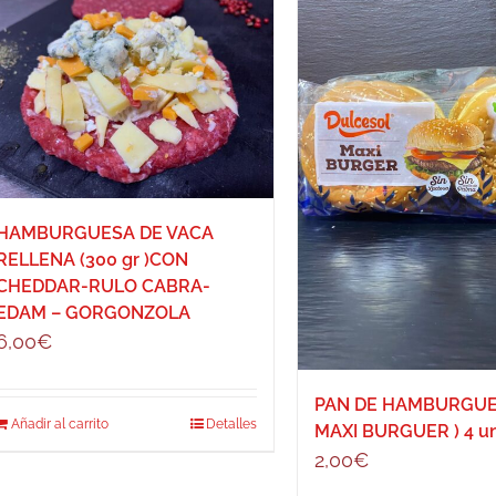
HAMBURGUESA DE VACA
RELLENA (300 gr )CON
CHEDDAR-RULO CABRA-
EDAM – GORGONZOLA
6,00
€
PAN DE HAMBURGUE
Añadir al carrito
Detalles
MAXI BURGUER ) 4 u
2,00
€