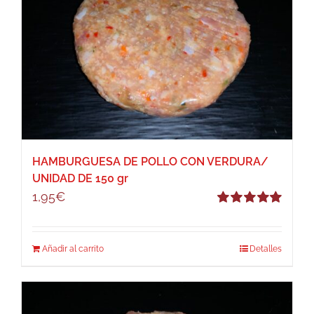
HAMBURGUESA DE POLLO CON VERDURA/
UNIDAD DE 150 gr
1,95
€
Valorado
con
5.00
de 5
Añadir al carrito
Detalles