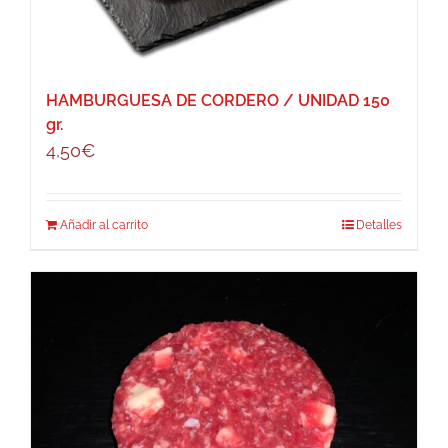
HAMBURGUESA DE CORDERO / UNIDAD 150
gr.
4,50
€
Añadir al carrito
Detalles