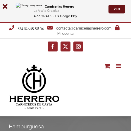
Carnicerias Herrero
VER
La Araña Creativa
APP GRATIS - Es
Google Play
Saltar
+34 91 615 58 94
contacta@carniceriasherrero.com
al
Mi cuenta
contenido
Facebook
X
Instagram
Hamburguesa