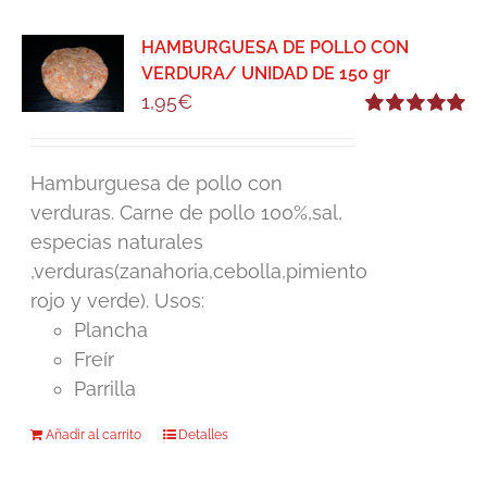
HAMBURGUESA DE POLLO CON
VERDURA/ UNIDAD DE 150 gr
1,95
€
Valorado
con
5.00
de 5
Hamburguesa de pollo con
verduras. Carne de pollo 100%,sal,
especias naturales
,verduras(zanahoria,cebolla,pimiento
rojo y verde). Usos:
Plancha
Freír
Parrilla
Añadir al carrito
Detalles