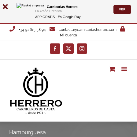
Carnicerias Herrero
VER
La Araña Creativa
APP GRATIS - Es
Google Play
Saltar
+34 91 615 58 94
contacta@carniceriasherrero.com
al
Mi cuenta
contenido
Facebook
X
Instagram
Hamburguesa