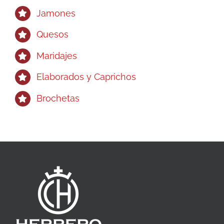
Jamones
Quesos
Maridajes
Elaborados y Caprichos
Brochetas