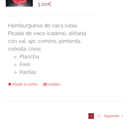
3,00
€
Hamburguesa de vaca rubia.
Picada de vaca (cadera), aliñada
con sal, ajo, comino, pimienta,
cebolla. Usos:
Plancha
Freír
Parrilla
Añadir al carrito
Detalles
1
2
Siguiente