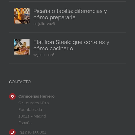
Picaña o tapilla: diferencias y
cómo prepararla
20 julio, 2026
Flat Iron Steak: qué corte es y
cómo cocinarlo
12 julio, 2026
CONTACTO
Carnicerías Herrero
C/Lourdes Nº10
Fuenlabrada
28942 – Madrid
España
+34 916 155 894