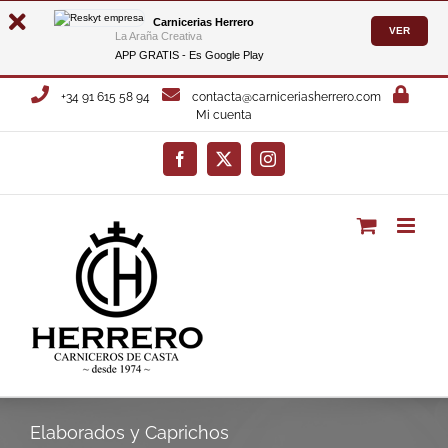
Carnicerias Herrero
VER
La Araña Creativa
APP GRATIS - Es
Google Play
Saltar
+34 91 615 58 94
contacta@carniceriasherrero.com
al
Mi cuenta
contenido
Facebook
X
Instagram
Elaborados y Caprichos