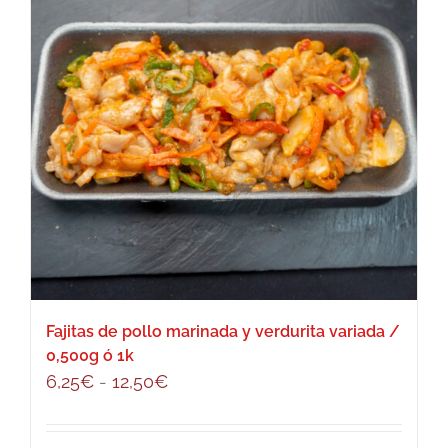
Fajitas de pollo marinada y verdurita variada /
0,500g ó 1k
Rango
6,25
€
-
12,50
€
de
precios: