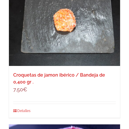
Croquetas de jamon ibérico / Bandeja de
0,400 gr .
7,50
€
Detalles