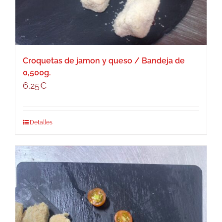
Croquetas de jamon y queso / Bandeja de
0,500g.
6,25
€
Detalles