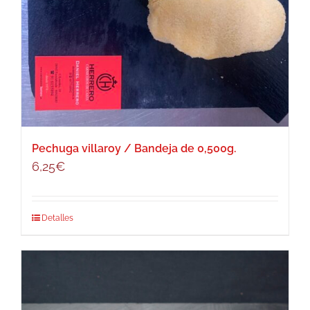
Pechuga villaroy / Bandeja de 0,500g.
6,25
€
Detalles