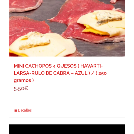
MINI CACHOPOS 4 QUESOS ( HAVARTI-
LARSA-RULO DE CABRA – AZUL ) / ( 250
gramos )
5,50
€
Detalles