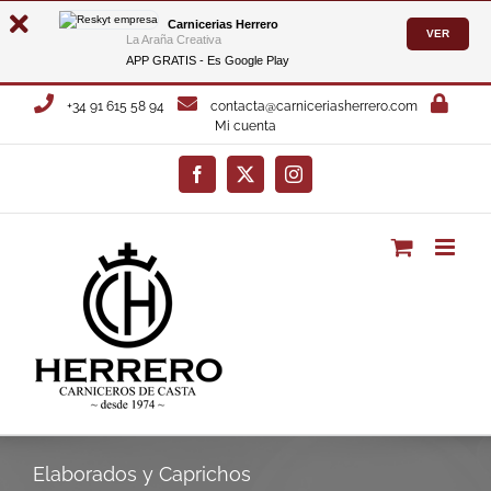
Carnicerias Herrero
VER
La Araña Creativa
APP GRATIS - Es
Google Play
Saltar
+34 91 615 58 94
contacta@carniceriasherrero.com
al
Mi cuenta
contenido
Facebook
X
Instagram
Elaborados y Caprichos