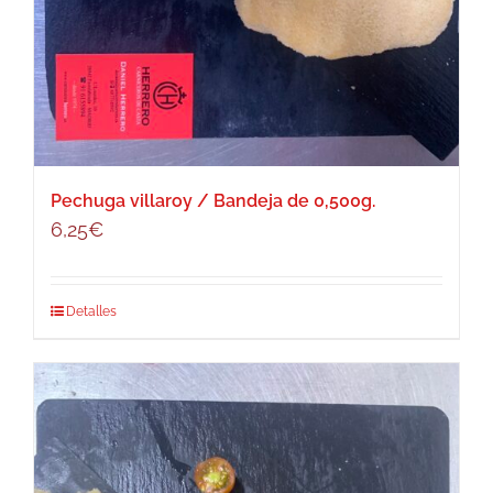
Pechuga villaroy / Bandeja de 0,500g.
6,25
€
Detalles