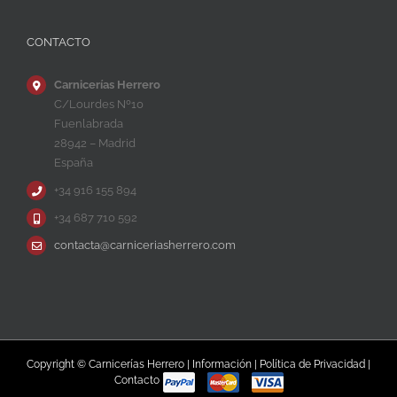
CONTACTO
Carnicerías Herrero
C/Lourdes Nº10
Fuenlabrada
28942 – Madrid
España
+34 916 155 894
+34 687 710 592
contacta@carniceriasherrero.com
Copyright © Carnicerías Herrero |
Información
|
Política de Privacidad
|
Contacto