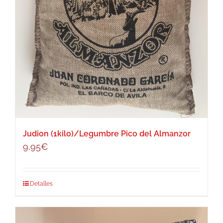
Judion (1kilo)/Legumbre Pico del Almanzor
9,95
€
Detalles