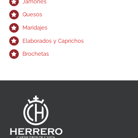
Jamones
Quesos
Maridajes
Elaborados y Caprichos
Brochetas