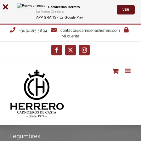
Carnicerias Herrero
VER
La Araña Creativa
APP GRATIS - Es
Google Play
Saltar
+34 91 615 58 94
contacta@carniceriasherrero.com
al
Mi cuenta
contenido
Facebook
X
Instagram
Legumbres