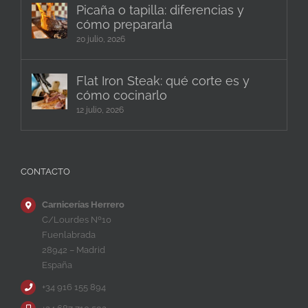
Picaña o tapilla: diferencias y
cómo prepararla
20 julio, 2026
Flat Iron Steak: qué corte es y
cómo cocinarlo
12 julio, 2026
CONTACTO
Carnicerías Herrero
C/Lourdes Nº10
Fuenlabrada
28942 – Madrid
España
+34 916 155 894