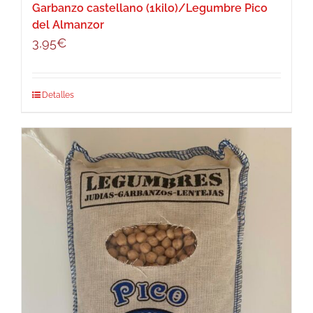
Garbanzo castellano (1kilo)/Legumbre Pico
del Almanzor
3,95
€
Detalles