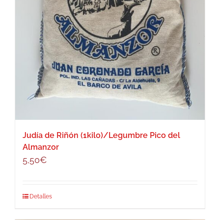
Judía de Riñón (1kilo)/Legumbre Pico del
Almanzor
5,50
€
Detalles