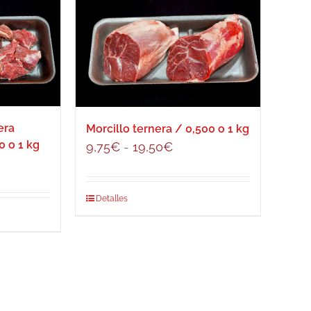
era
Morcillo ternera / 0,500 o 1 kg
0 o 1 kg
Rango
9,75
€
-
19,50
€
ngo
de
precios:
cios:
Este
Detalles
desde
sde
producto
9,75€
,00€
tiene
hasta
ta
múltiples
19,50€
,00€
variantes.
Las