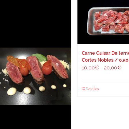
Carne Guisar De tern
Cortes Nobles / 0,50
Ra
10,00
€
-
20,00
€
de
pre
Este
Detalles
de
producto
10
tiene
has
múltiples
20
variantes.
Las