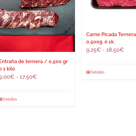
en
la
página
de
Carne Picada Ternera
producto
0,500g. ó 1k.
Ran
9,25
€
-
18,50
€
de
Entraña de ternera / 0,500 gr
preci
o 1 kilo
Este
Detalles
des
Rango
9,00
€
-
17,50
€
producto
9,25
de
tiene
hast
precios:
múltiples
18,5
Este
Detalles
desde
variantes.
producto
9,00€
Las
tiene
hasta
opciones
múltiples
17,50€
se
variantes.