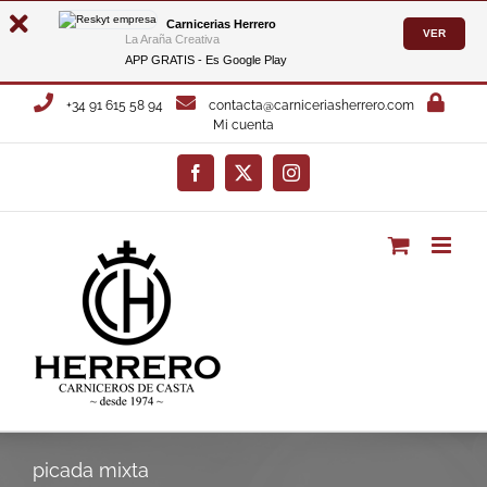
Carnicerias Herrero
VER
La Araña Creativa
APP GRATIS - Es
Google Play
Saltar
+34 91 615 58 94
contacta@carniceriasherrero.com
al
Mi cuenta
contenido
Facebook
X
Instagram
picada mixta