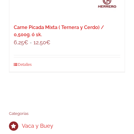
Carne Picada Mixta ( Ternera y Cerdo) /
0,500g. ó 1k.
Rango
6,25
€
-
12,50
€
de
precios:
Este
Detalles
desde
producto
6,25€
tiene
hasta
múltiples
12,50€
variantes.
Las
opciones
Categorías
se
Vaca y Buey
pueden