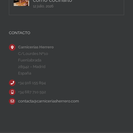
12 julio, 2026
CONTACTO
Carnicerías Herrero
C/Lourdes Nº10
Fuenlabrada
28942 – Madrid
España
+34 916 155 894
+34 687 710 592
contacta@carniceriasherrero.com