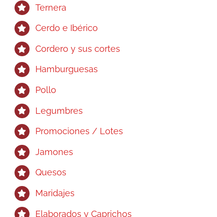
elegir
Ternera
en
Cerdo e Ibérico
la
página
Cordero y sus cortes
de
Hamburguesas
producto
Pollo
Legumbres
Promociones / Lotes
Jamones
Quesos
Maridajes
Elaborados y Caprichos