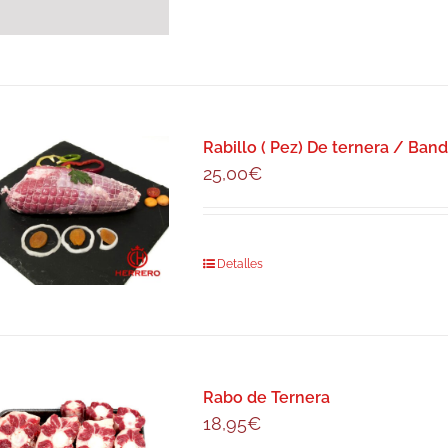
Rabillo ( Pez) De ternera / Ban
25,00
€
Detalles
Rabo de Ternera
18,95
€