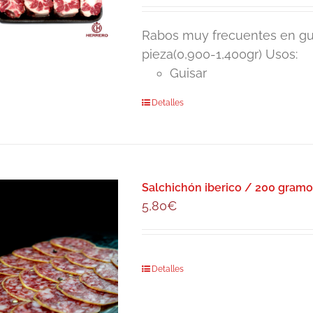
Rabos muy frecuentes en gu
pieza(0,900-1,400gr) Usos:
Guisar
Detalles
Salchichón iberico / 200 gram
5,80
€
Detalles