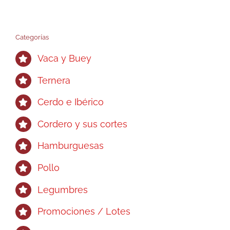
opciones
se
pueden
Categorías
elegir
Vaca y Buey
en
la
Ternera
página
Cerdo e Ibérico
de
producto
Cordero y sus cortes
Hamburguesas
Pollo
Legumbres
Promociones / Lotes