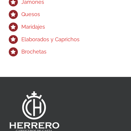
Jamones
Quesos
Maridajes
Elaborados y Caprichos
Brochetas