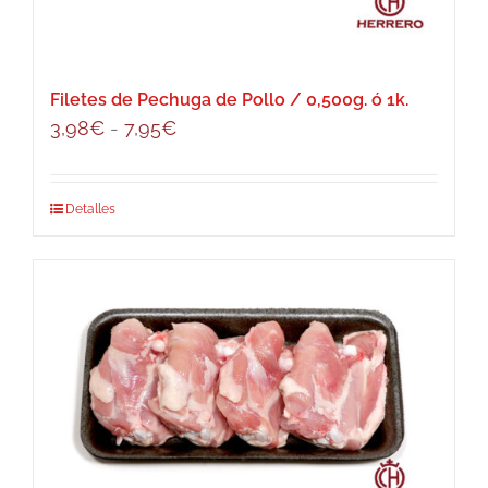
Filetes de Pechuga de Pollo / 0,500g. ó 1k.
Rango
3,98
€
-
7,95
€
de
precios:
Este
Detalles
desde
producto
3,98€
tiene
hasta
múltiples
7,95€
variantes.
Las
opciones
se
pueden
elegir