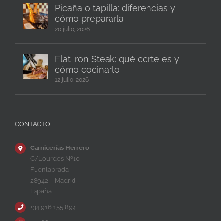
Picaña o tapilla: diferencias y
cómo prepararla
20 julio, 2026
Flat Iron Steak: qué corte es y
cómo cocinarlo
12 julio, 2026
CONTACTO
Carnicerías Herrero
C/Lourdes Nº10
Fuenlabrada
28942 – Madrid
España
+34 916 155 894