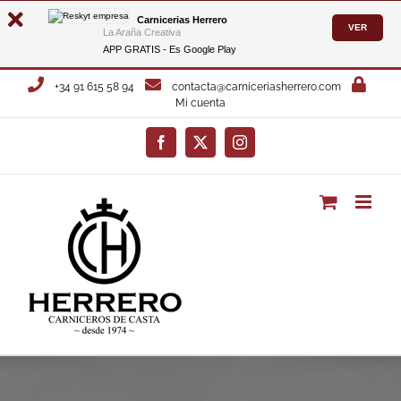
Carnicerias Herrero
VER
La Araña Creativa
APP GRATIS - Es
Google Play
Saltar
+34 91 615 58 94
contacta@carniceriasherrero.com
al
Mi cuenta
contenido
Facebook
X
Instagram