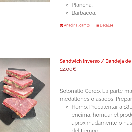
producto
Plancha.
Barbacoa.
Añadir al carrito
Detalles
Sandwich inverso / Bandeja de
12,00
€
Solomillo Cerdo. La parte mas
medallones o asados. Prepar
Horno: Precalentar a 180
encima, hornear el pro
aproximadamente o hasta
del tiempo.