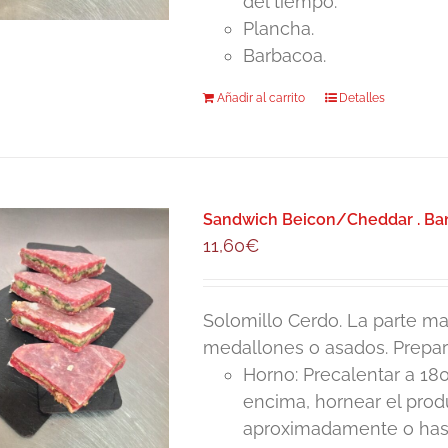
del tiempo.
Plancha.
Barbacoa.
Añadir al carrito
Detalles
Sandwich Beicon/Cheddar . Ban
11,60
€
Solomillo Cerdo. La parte mas
medallones o asados. Prepar
Horno: Precalentar a 180
encima, hornear el pro
aproximadamente o hasta