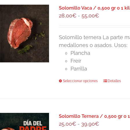
Solomillo Vaca / 0,500 gr o 1 ki
Rango
28,00
€
-
55,00
€
de
precios:
Solomillo ternera La parte ma
desde
medallones o asados. Usos:
28,00€
Plancha
hasta
Freír
55,00€
Parrilla
Seleccionar opciones
Este
Detalles
producto
tiene
múltiples
variantes.
Solomillo Ternera / 0,500 gr o 1
Las
Rango
25,00
€
-
39,90
€
opciones