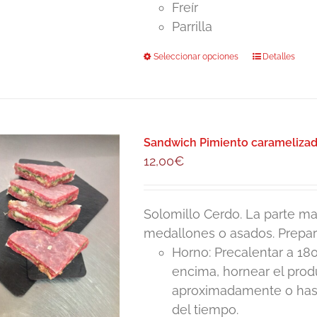
la
Freír
15,90€
página
Parrilla
de
Seleccionar opciones
Este
Detalles
producto
producto
tiene
múltiples
variantes.
Sandwich Pimiento caramelizado
Las
12,00
€
opciones
se
pueden
Solomillo Cerdo. La parte mas
elegir
medallones o asados. Prepar
en
Horno: Precalentar a 180
la
encima, hornear el pro
página
aproximadamente o hasta
de
del tiempo.