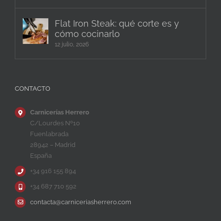
Flat Iron Steak: qué corte es y
cómo cocinarlo
12 julio, 2026
CONTACTO
Carnicerías Herrero
C/Lourdes Nº10
Fuenlabrada
28942 – Madrid
España
+34 916 155 894
+34 687 710 592
contacta@carniceriasherrero.com