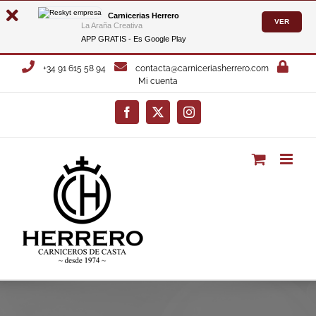
Carnicerias Herrero
VER
La Araña Creativa
APP GRATIS - Es
Google Play
Saltar
+34 91 615 58 94
contacta@carniceriasherrero.com
al
Mi cuenta
contenido
Facebook
X
Instagram