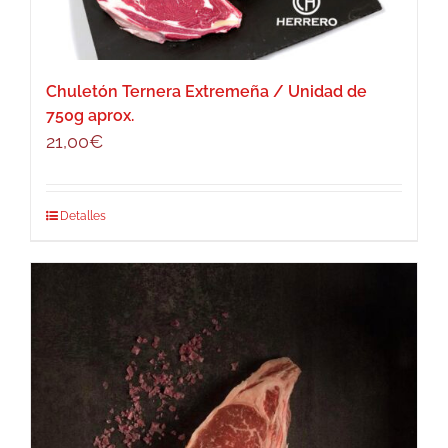
Chuletón Ternera Extremeña / Unidad de
750g aprox.
21,00
€
Detalles