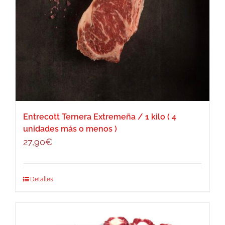
Entrecott Ternera Extremeña / 1 kilo ( 4
unidades más o menos )
27,90
€
Detalles