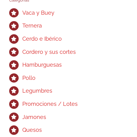
Categorías
elegir
Vaca y Buey
en
la
Ternera
página
Cerdo e Ibérico
de
producto
Cordero y sus cortes
Hamburguesas
Pollo
Legumbres
Promociones / Lotes
Jamones
Quesos