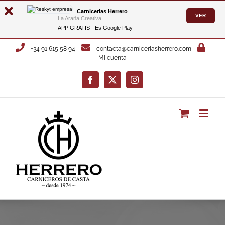
Carnicerias Herrero
VER
La Araña Creativa
APP GRATIS - Es
Google Play
Saltar
+34 91 615 58 94
contacta@carniceriasherrero.com
al
Mi cuenta
contenido
Facebook
X
Instagram