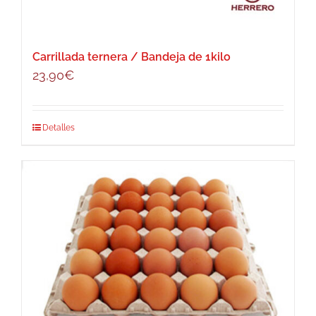
en
la
página
Carrillada ternera / Bandeja de 1kilo
de
23,90
€
producto
Este
Detalles
producto
tiene
múltiples
variantes.
Las
opciones
se
pueden
elegir