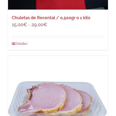
en
la
página
Chuletas de Recental / 0,500gr o 1 kilo
de
Rango
15,00
€
-
29,00
€
producto
de
precios:
Este
Detalles
desde
producto
15,00€
tiene
hasta
múltiples
29,00€
variantes.
Las
opciones
se
pueden
elegir
en