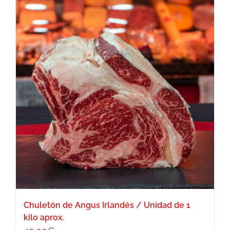
múltiples
48,00€
variantes.
Las
opciones
se
pueden
elegir
en
la
página
de
producto
Chuletón de Angus Irlandés / Unidad de 1
kilo aprox.