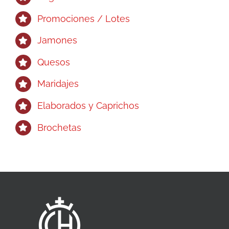
Promociones / Lotes
Jamones
Quesos
Maridajes
Elaborados y Caprichos
Brochetas