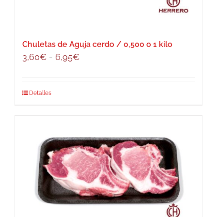
elegir
en
la
página
Chuletas de Aguja cerdo / 0,500 o 1 kilo
de
Rango
3,60
€
-
6,95
€
producto
de
precios:
Este
Detalles
desde
producto
3,60€
tiene
hasta
múltiples
6,95€
variantes.
Las
opciones
se
pueden
elegir