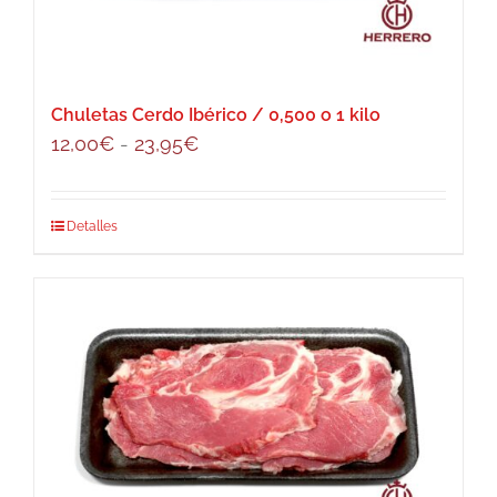
Chuletas Cerdo Ibérico / 0,500 o 1 kilo
Rango
12,00
€
-
23,95
€
de
precios:
Este
Detalles
desde
producto
12,00€
tiene
hasta
múltiples
23,95€
variantes.
Las
opciones
se
pueden