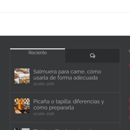
Reciente
Comentarios
Salmuera para carne, cómo
usarla de forma adecuada
30 julio, 2026
Picaña o tapilla: diferencias y
cómo prepararla
20 julio, 2026