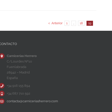
Anterior
1
…
18
19
CONTACTO
Carnicerías Herrero
C/Lourdes Nº10
Fuenlabrada
28942 – Madrid
España
+34 916 155 894
+34 687 710 592
contacta@carniceriasherrero.com