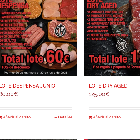
LOTE DESPENSA JUNIO
LOTE DRY AGED
60,00
€
125,00
€
Añadir al carrito
Detalles
Añadir al carrito