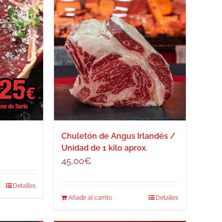
Chuletón de Angus Irlandés /
Unidad de 1 kilo aprox.
45,00
€
Detalles
Añadir al carrito
Detalles