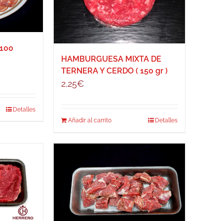
 100
HAMBURGUESA MIXTA DE
TERNERA Y CERDO ( 150 gr )
2,25
€
Detalles
Añadir al carrito
Detalles