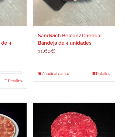
cto
Sandwich Beicon/Cheddar .
 de 4
Bandeja de 4 unidades
11,60
€
Añadir al carrito
Detalles
Detalles