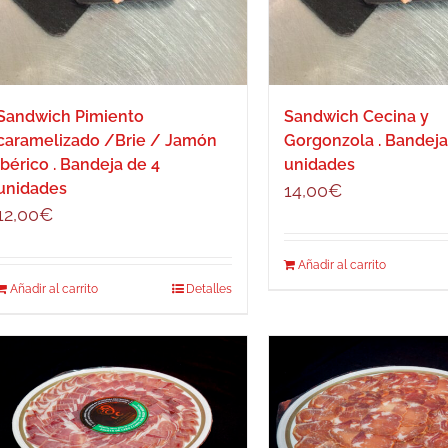
de
produ
Sandwich Pimiento
Sandwich Cecina y
caramelizado /Brie / Jamón
Gorgonzola . Bandeja
Ibérico . Bandeja de 4
unidades
unidades
14,00
€
12,00
€
Añadir al carrito
Añadir al carrito
Detalles