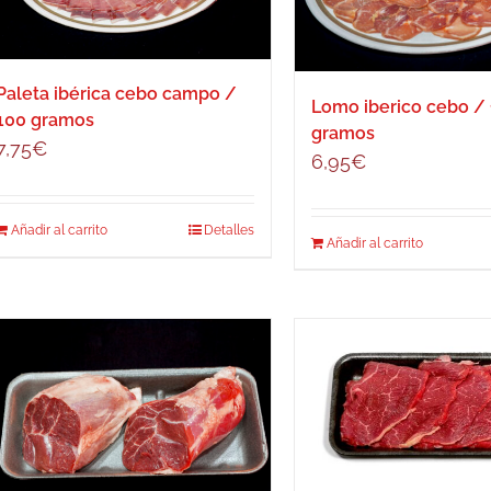
Paleta ibérica cebo campo /
Lomo iberico cebo /
100 gramos
gramos
7,75
€
6,95
€
Añadir al carrito
Detalles
Añadir al carrito