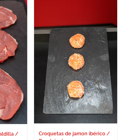
Croquetas de jamon ibérico /
ldilla /