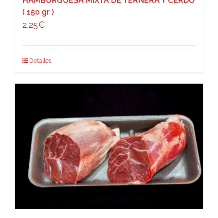
HAMBURGUESA MIXTA DE TERNERA Y CERDO
( 150 gr )
2,25
€
Detalles