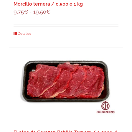
Morcillo ternera / 0,500 o 1 kg
Rango
9,75
€
-
19,50
€
de
precios:
Este
Detalles
desde
producto
9,75€
tiene
hasta
múltiples
19,50€
variantes.
Las
opciones
se
pueden
elegir
en
la
página