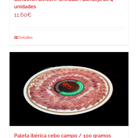
unidades
11,60
€
Detalles
Paleta ibérica cebo campo / 100 gramos