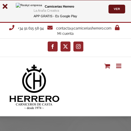
Carnicerias Herrero
VER
La Araña Creativa
APP GRATIS - Es
Google Play
Saltar
+34 91 615 58 94
contacta@carniceriasherrero.com
al
Mi cuenta
contenido
Facebook
X
Instagram