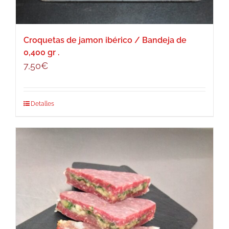
Croquetas de jamon ibérico / Bandeja de
0,400 gr .
7,50
€
Detalles