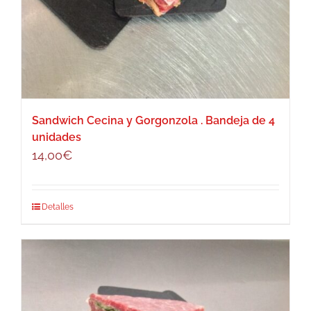
Sandwich Cecina y Gorgonzola . Bandeja de 4
unidades
14,00
€
Detalles