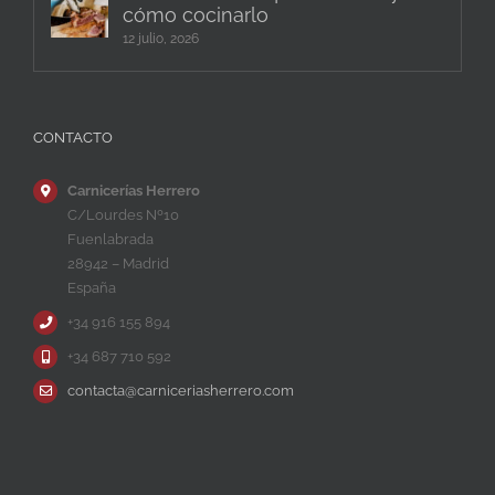
cómo cocinarlo
12 julio, 2026
CONTACTO
Carnicerías Herrero
C/Lourdes Nº10
Fuenlabrada
28942 – Madrid
España
+34 916 155 894
+34 687 710 592
contacta@carniceriasherrero.com