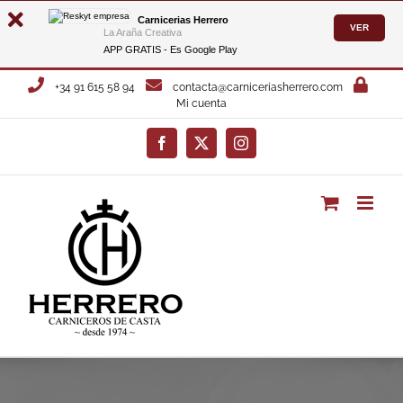
Carnicerias Herrero
VER
La Araña Creativa
APP GRATIS - Es
Google Play
Saltar
+34 91 615 58 94
contacta@carniceriasherrero.com
al
Mi cuenta
contenido
Facebook
X
Instagram