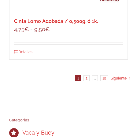
en
la
página
Cinta Lomo Adobada / 0,500g. ó 1k.
de
Rango
4,75
€
-
9,50
€
producto
de
precios:
Este
Detalles
desde
producto
4,75€
tiene
hasta
múltiples
9,50€
1
2
…
19
Siguiente
variantes.
Las
opciones
se
pueden
Categorías
elegir
Vaca y Buey
en