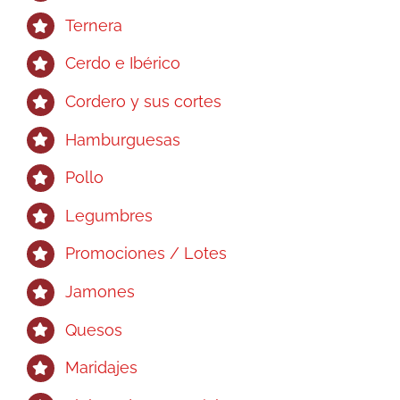
la
Ternera
página
Cerdo e Ibérico
de
producto
Cordero y sus cortes
Hamburguesas
Pollo
Legumbres
Promociones / Lotes
Jamones
Quesos
Maridajes