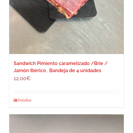
Sandwich Pimiento caramelizado /Brie /
Jamón Ibérico . Bandeja de 4 unidades
12,00
€
Detalles