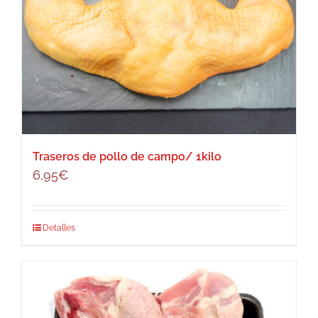
Traseros de pollo de campo/ 1kilo
6,95
€
Este
Detalles
producto
tiene
múltiples
variantes.