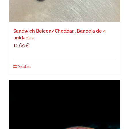
Sandwich Beicon/Cheddar . Bandeja de 4
unidades
11,60
€
Detalles