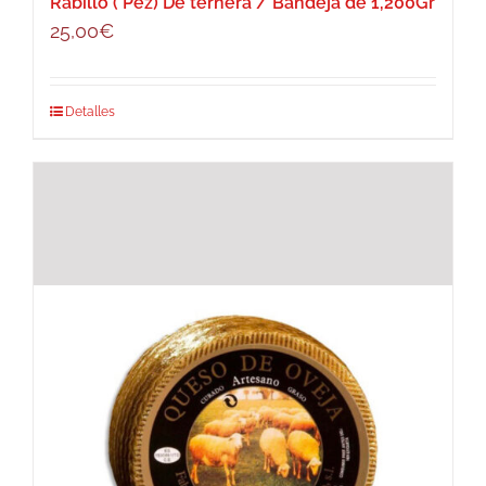
Rabillo ( Pez) De ternera / Bandeja de 1,200Gr
25,00
€
Detalles