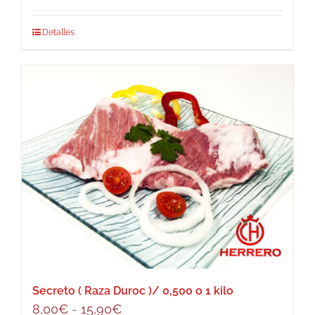
precios:
Este
Detalles
desde
producto
6,00€
tiene
hasta
múltiples
11,80€
variantes.
Las
opciones
se
pueden
elegir
en
la
página
de
Secreto ( Raza Duroc )/ 0,500 o 1 kilo
producto
Rango
8,00
€
-
15,90
€