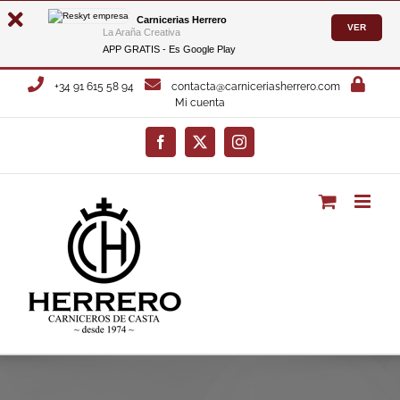
Carnicerias Herrero
VER
La Araña Creativa
APP GRATIS - Es
Google Play
Saltar
+34 91 615 58 94
contacta@carniceriasherrero.com
al
Mi cuenta
contenido
Facebook
X
Instagram