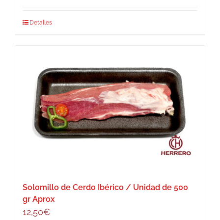
precios:
Este
Detalles
desde
producto
25,00€
tiene
hasta
múltiples
39,90€
variantes.
Las
opciones
se
pueden
elegir
en
la
página
Solomillo de Cerdo Ibérico / Unidad de 500
de
gr Aprox
producto
12,50
€