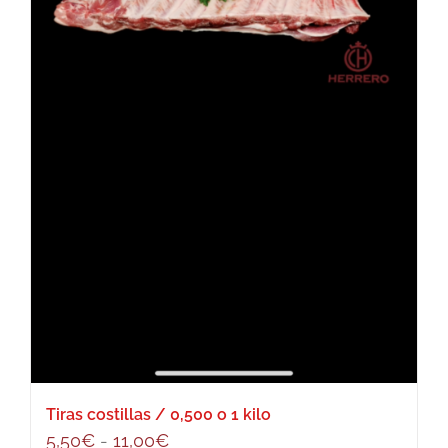
Tiras costillas / 0,500 o 1 kilo
Rango
5,50
€
-
11,00
€