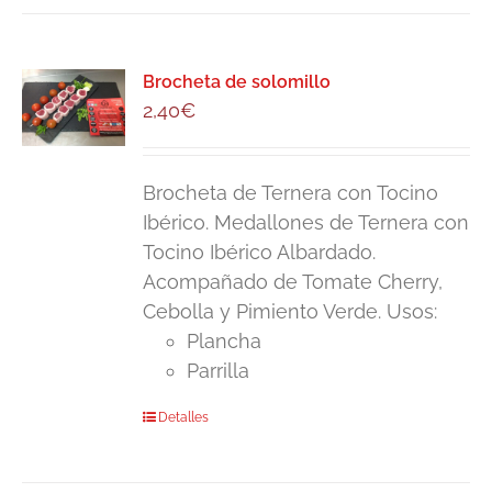
tiene
29,00€
múltiples
variantes.
Brocheta de solomillo
Las
2,40
€
opciones
se
pueden
Brocheta de Ternera con Tocino
elegir
Ibérico. Medallones de Ternera con
en
Tocino Ibérico Albardado.
la
Acompañado de Tomate Cherry,
página
Cebolla y Pimiento Verde. Usos:
de
Plancha
producto
Parrilla
Detalles