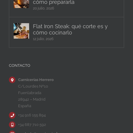
cómo prepararla
20 julio, 2026
Flat Iron Steak: qué corte es y
cómo cocinarlo
12 julio, 2026
CONTACTO
Carnicerías Herrero
C/Lourdes Nº10
Fuenlabrada
28942 – Madrid
España
+34 916 155 894
+34 687 710 592