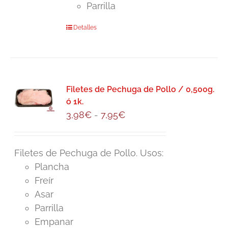
página
Parrilla
de
Este
Detalles
producto
producto
tiene
múltiples
variantes.
Filetes de Pechuga de Pollo / 0,500g.
Las
ó 1k.
opciones
Rango
3,98
€
-
7,95
€
se
de
pueden
precios:
Filetes de Pechuga de Pollo. Usos:
elegir
desde
Plancha
en
3,98€
Freír
la
hasta
Asar
página
7,95€
Parrilla
de
Empanar
producto