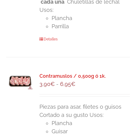
cada una
Chuletillas de lechal
24,50€
Usos:
hasta
Plancha
48,00€
Parrilla
Este
Detalles
producto
tiene
múltiples
variantes.
Contramuslos / 0,500g ó 1k.
Las
Rango
3,90
€
-
6,95
€
opciones
de
se
precios:
pueden
Piezas para asar, filetes o guisos
desde
elegir
Cortado a su gusto Usos:
3,90€
en
Plancha
hasta
la
Guisar
6,95€