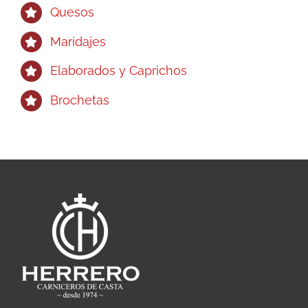
Quesos
Maridajes
Elaborados y Caprichos
Brochetas