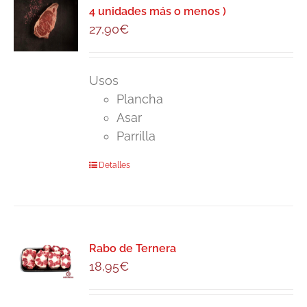
4 unidades más o menos )
27,90
€
Usos
Plancha
Asar
Parrilla
Detalles
Rabo de Ternera
18,95
€