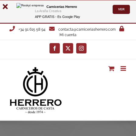
Carnicerias Herrero
VER
La Araña Creativa
APP GRATIS - Es
Google Play
Saltar
+34 91 615 58 94
contacta@carniceriasherrero.com
al
Mi cuenta
contenido
Facebook
X
Instagram