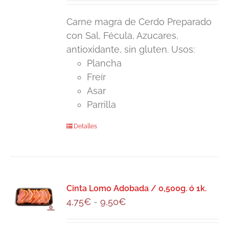
se
precios:
pueden
Carne magra de Cerdo Preparado
desde
elegir
con Sal, Fécula, Azucares,
4,50€
en
antioxidante, sin gluten. Usos:
hasta
la
Plancha
9,00€
página
Freír
de
Asar
producto
Parrilla
Este
Detalles
producto
tiene
múltiples
variantes.
Cinta Lomo Adobada / 0,500g. ó 1k.
Las
Rango
4,75
€
-
9,50
€
opciones
de
se
precios: