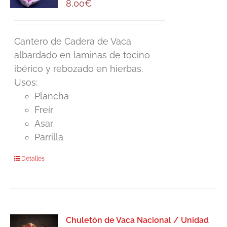
opciones
8,00
€
se
pueden
elegir
Cantero de Cadera de Vaca
en
albardado en laminas de tocino
la
ibérico y rebozado en hierbas.
página
Usos:
de
Plancha
producto
Freír
Asar
Parrilla
Detalles
Chuletón de Vaca Nacional / Unidad