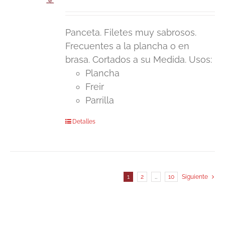
de
precios:
Panceta. Filetes muy sabrosos.
desde
Frecuentes a la plancha o en
4,50€
brasa. Cortados a su Medida. Usos:
hasta
Plancha
8,90€
Freir
Parrilla
Este
Detalles
producto
tiene
múltiples
variantes.
1
2
…
10
Siguiente
Las
opciones
se