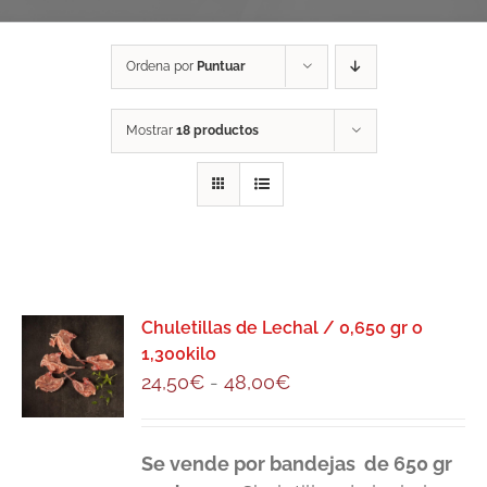
Ordena por
Puntuar
Mostrar
18 productos
Chuletillas de Lechal / 0,650 gr o
1,300kilo
Rango
24,50
€
-
48,00
€
de
precios:
Se vende por bandejas de 650 gr
desde