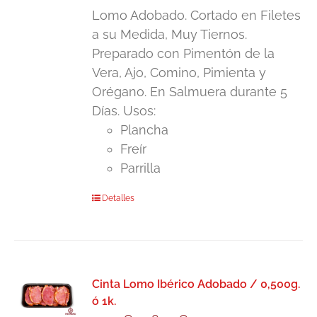
pueden
Lomo Adobado. Cortado en Filetes
desde
elegir
a su Medida, Muy Tiernos.
4,75€
en
Preparado con Pimentón de la
hasta
la
Vera, Ajo, Comino, Pimienta y
9,50€
página
Orégano. En Salmuera durante 5
de
Días. Usos:
producto
Plancha
Freír
Parrilla
Este
Detalles
producto
tiene
múltiples
variantes.
Cinta Lomo Ibérico Adobado / 0,500g.
Las
ó 1k.
opciones