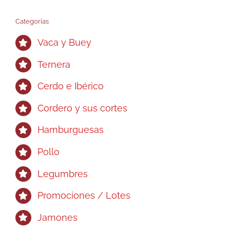
pueden
elegir
Categorías
en
Vaca y Buey
la
página
Ternera
de
Cerdo e Ibérico
producto
Cordero y sus cortes
Hamburguesas
Pollo
Legumbres
Promociones / Lotes
Jamones