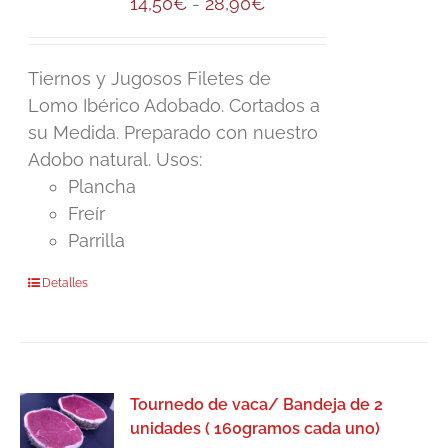
Rango
14,50
€
-
28,90
€
se
de
pueden
precios:
Tiernos y Jugosos Filetes de
elegir
desde
Lomo Ibérico Adobado. Cortados a
en
14,50€
su Medida. Preparado con nuestro
la
hasta
Adobo natural. Usos:
página
28,90€
Plancha
de
Freír
producto
Parrilla
Este
Detalles
producto
tiene
múltiples
variantes.
Tournedo de vaca/ Bandeja de 2
Las
unidades ( 160gramos cada uno)