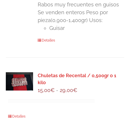
Rabos muy frecuentes en guisos
Se venden enteros Peso por
pieza(0,900-1,400gr) Usos:
Guisar
Detalles
Chuletas de Recental / 0,500gr o 1
kilo
Rango
15,00
€
-
29,00
€
de
precios:
desde
Este
Detalles
15,00€
producto
hasta