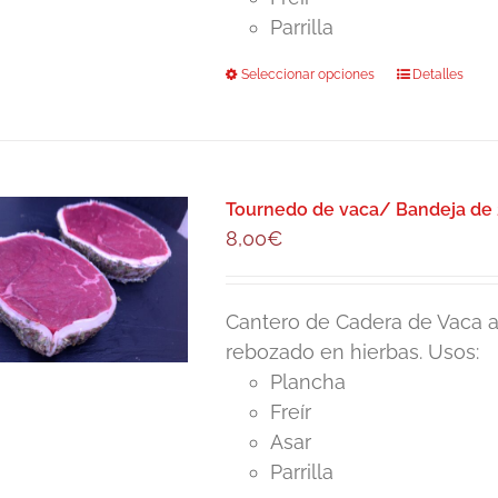
28,90€
página
Parrilla
de
Seleccionar opciones
Este
Detalles
producto
producto
tiene
múltiples
variantes.
Tournedo de vaca/ Bandeja de 
Las
8,00
€
opciones
se
pueden
Cantero de Cadera de Vaca a
elegir
rebozado en hierbas. Usos:
en
Plancha
la
Freír
página
Asar
de
Parrilla