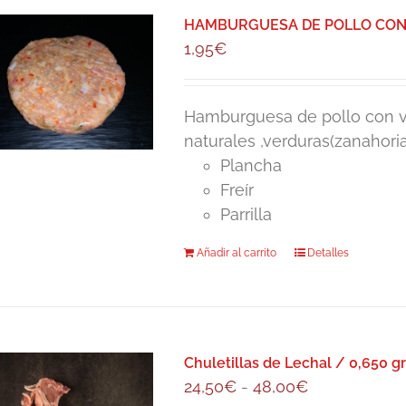
HAMBURGUESA DE POLLO CON 
1,95
€
Hamburguesa de pollo con ve
naturales ,verduras(zanahoria
Plancha
Freír
Parrilla
Añadir al carrito
Detalles
Chuletillas de Lechal / 0,650 gr
Rango
24,50
€
-
48,00
€