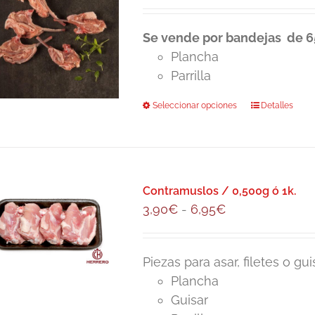
de
precios:
Se vende por bandejas de 6
desde
Plancha
24,50€
Parrilla
hasta
48,00€
Seleccionar opciones
Este
Detalles
producto
tiene
múltiples
variantes.
Contramuslos / 0,500g ó 1k.
Las
Rango
3,90
€
-
6,95
€
opciones
de
se
precios:
pueden
Piezas para asar, filetes o g
desde
elegir
Plancha
3,90€
en
Guisar
hasta