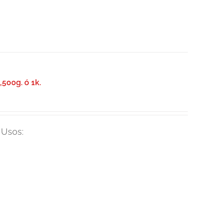
,500g. ó 1k.
 Usos: