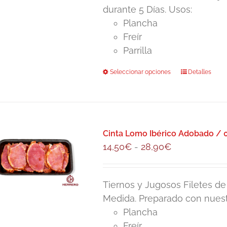
en
durante 5 Días. Usos:
hasta
la
Plancha
9,50€
página
Freír
de
Parrilla
producto
Seleccionar opciones
Este
Detalles
producto
tiene
múltiples
variantes.
Cinta Lomo Ibérico Adobado / 0
Las
Rango
14,50
€
-
28,90
€
opciones
de
se
precios:
pueden
Tiernos y Jugosos Filetes d
desde
elegir
Medida. Preparado con nuest
14,50€
en
Plancha
hasta
la
Freír