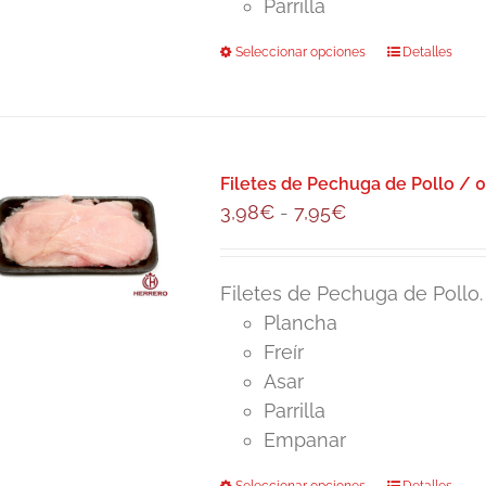
la
Parrilla
6,95€
página
Seleccionar opciones
Este
Detalles
de
producto
producto
tiene
múltiples
variantes.
Filetes de Pechuga de Pollo / 0
Las
Rango
3,98
€
-
7,95
€
opciones
de
se
precios:
pueden
Filetes de Pechuga de Pollo.
desde
elegir
Plancha
3,98€
en
Freír
hasta
la
Asar
7,95€
página
Parrilla
de
Empanar
producto