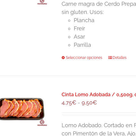
pueden
Carne magra de Cerdo Prepar
desde
elegir
sin gluten. Usos:
4,50€
en
Plancha
hasta
la
Freír
9,00€
página
Asar
de
Parrilla
producto
Seleccionar opciones
Este
Detalles
producto
tiene
múltiples
variantes.
Cinta Lomo Adobada / 0,500g. ó
Las
Rango
4,75
€
-
9,50
€
opciones
de
se
precios:
pueden
Lomo Adobado. Cortado en Fi
desde
elegir
con Pimentón de la Vera, Aj
4,75€