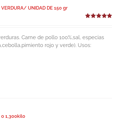
VERDURA/ UNIDAD DE 150 gr
Valorado
con
5.00
de 5
rduras. Carne de pollo 100%,sal, especias
,cebolla,pimiento rojo y verde). Usos:
 o 1,300kilo