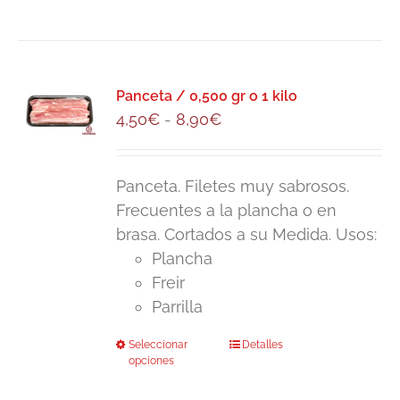
Panceta / 0,500 gr o 1 kilo
Rango
4,50
€
-
8,90
€
de
precios:
Panceta. Filetes muy sabrosos.
desde
Frecuentes a la plancha o en
4,50€
brasa. Cortados a su Medida. Usos:
hasta
Plancha
8,90€
Freir
Parrilla
Seleccionar
Este
Detalles
opciones
producto
tiene