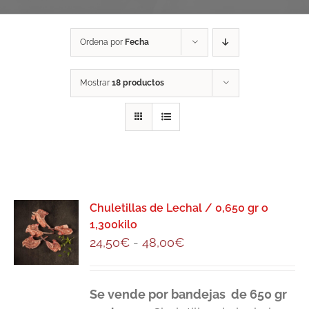
Ordena por
Fecha
Mostrar
18 productos
Chuletillas de Lechal / 0,650 gr o
1,300kilo
Rango
24,50
€
-
48,00
€
de
precios:
Se vende por bandejas de 650 gr
desde