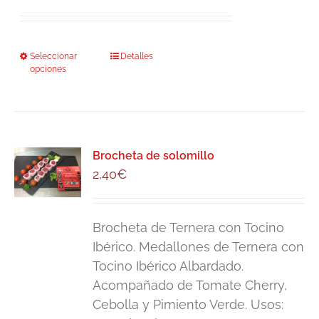
de
precios:
desde
Seleccionar
Este
Detalles
15,00€
opciones
producto
hasta
tiene
29,00€
múltiples
variantes.
Las
Brocheta de solomillo
2,40
opciones
€
se
pueden
Brocheta de Ternera con Tocino
elegir
Ibérico. Medallones de Ternera con
en
Tocino Ibérico Albardado.
la
Acompañado de Tomate Cherry,
página
Cebolla y Pimiento Verde. Usos:
de