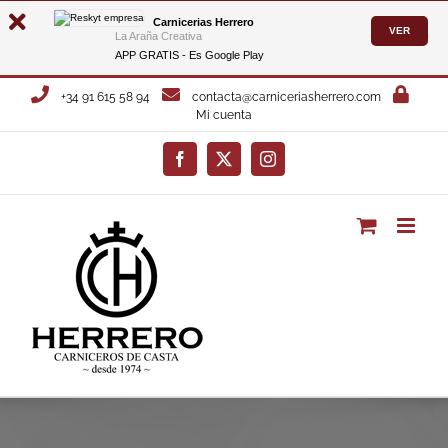
Carnicerias Herrero
VER
La Araña Creativa
APP GRATIS - Es
Google Play
Saltar
+34 91 615 58 94
contacta@carniceriasherrero.com
al
Mi cuenta
contenido
Facebook
X
Instagram