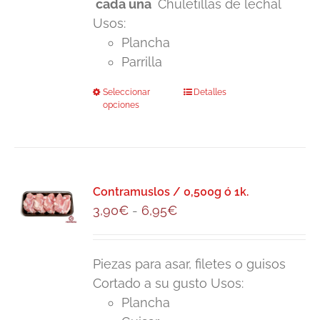
cada una
Chuletillas de lechal
24,50€
Usos:
hasta
Plancha
48,00€
Parrilla
Seleccionar
Este
Detalles
opciones
producto
tiene
múltiples
variantes.
Las
Contramuslos / 0,500g ó 1k.
Rango
3,90
€
-
6,95
€
opciones
de
se
precios:
pueden
Piezas para asar, filetes o guisos
desde
elegir
Cortado a su gusto Usos:
3,90€
en
Plancha
hasta
la