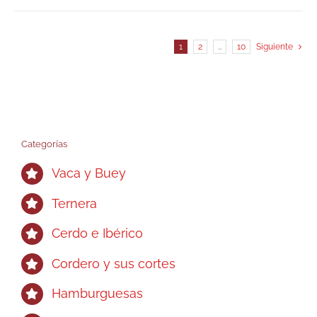
múltiples
variantes.
1
2
…
10
Siguiente
Las
opciones
se
pueden
elegir
Categorías
en
la
Vaca y Buey
página
Ternera
de
producto
Cerdo e Ibérico
Cordero y sus cortes
Hamburguesas