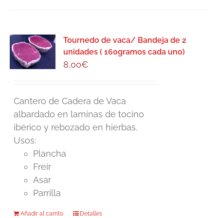
tiene
múltiples
variantes.
Las
Tournedo de vaca/ Bandeja de 2
unidades ( 160gramos cada uno)
opciones
8,00
€
se
pueden
elegir
Cantero de Cadera de Vaca
en
albardado en laminas de tocino
la
ibérico y rebozado en hierbas.
página
Usos:
de
Plancha
producto
Freír
Asar
Parrilla
Añadir al carrito
Detalles