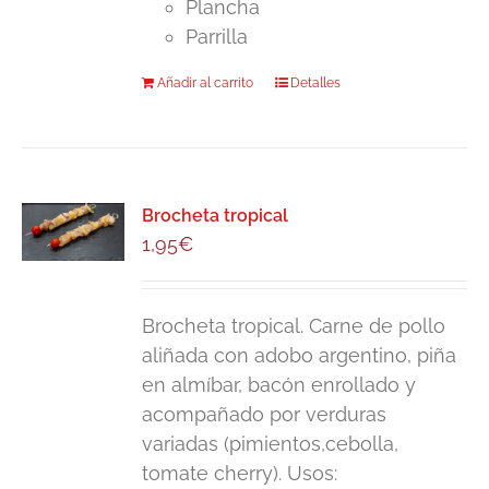
Plancha
producto
Parrilla
Añadir al carrito
Detalles
Brocheta tropical
1,95
€
Brocheta tropical. Carne de pollo
aliñada con adobo argentino, piña
en almíbar, bacón enrollado y
acompañado por verduras
variadas (pimientos,cebolla,
tomate cherry). Usos: