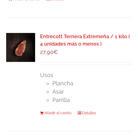
Entrecott Ternera Extremeña / 1 kilo (
4 unidades más o menos )
27,90
€
Usos
Plancha
Asar
Parrilla
Añadir al carrito
Detalles