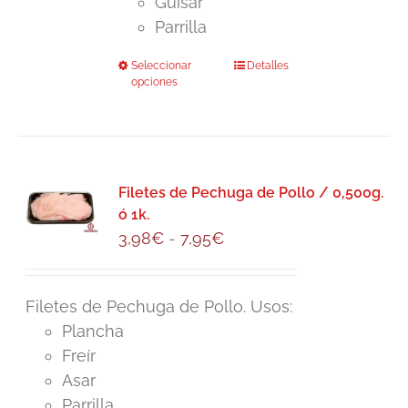
Guisar
6,95€
página
Parrilla
de
producto
Seleccionar
Este
Detalles
opciones
producto
tiene
múltiples
variantes.
Las
Filetes de Pechuga de Pollo / 0,500g.
ó 1k.
opciones
Rango
3,98
€
-
7,95
€
se
de
pueden
precios:
elegir
Filetes de Pechuga de Pollo. Usos:
desde
en
Plancha
3,98€
la
Freír
hasta
página
Asar
7,95€
de
Parrilla