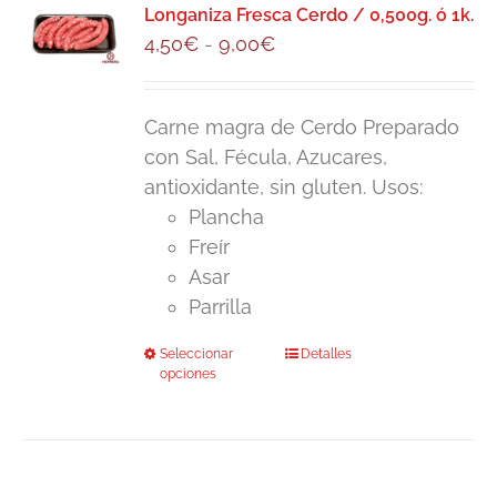
Las
Longaniza Fresca Cerdo / 0,500g. ó 1k.
Rango
4,50
€
-
9,00
€
opciones
de
se
precios:
pueden
Carne magra de Cerdo Preparado
desde
elegir
con Sal, Fécula, Azucares,
4,50€
en
antioxidante, sin gluten. Usos:
hasta
la
Plancha
9,00€
página
Freír
de
Asar
producto
Parrilla
Seleccionar
Este
Detalles
opciones
producto
tiene
múltiples
variantes.