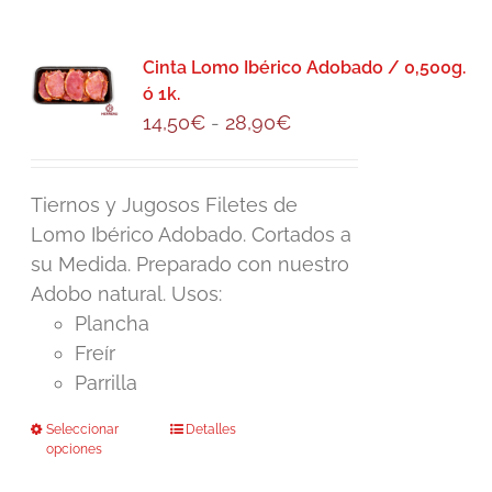
múltiples
variantes.
Las
Cinta Lomo Ibérico Adobado / 0,500g.
ó 1k.
opciones
Rango
14,50
€
-
28,90
€
se
de
pueden
precios:
elegir
Tiernos y Jugosos Filetes de
desde
en
Lomo Ibérico Adobado. Cortados a
14,50€
la
su Medida. Preparado con nuestro
hasta
página
Adobo natural. Usos:
28,90€
de
Plancha
producto
Freír
Parrilla
Seleccionar
Este
Detalles
opciones
producto