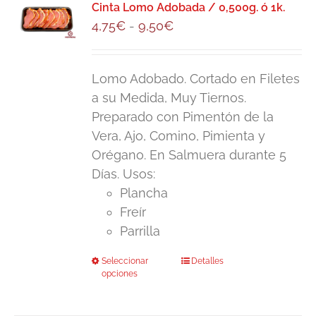
Las
Cinta Lomo Adobada / 0,500g. ó 1k.
Rango
4,75
€
-
9,50
€
opciones
de
se
precios:
pueden
Lomo Adobado. Cortado en Filetes
desde
elegir
a su Medida, Muy Tiernos.
4,75€
en
Preparado con Pimentón de la
hasta
la
Vera, Ajo, Comino, Pimienta y
9,50€
página
Orégano. En Salmuera durante 5
de
Días. Usos:
producto
Plancha
Freír
Parrilla
Seleccionar
Este
Detalles
opciones
producto
tiene