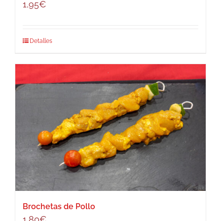
1,95
€
Detalles
Brochetas de Pollo
1,80
€