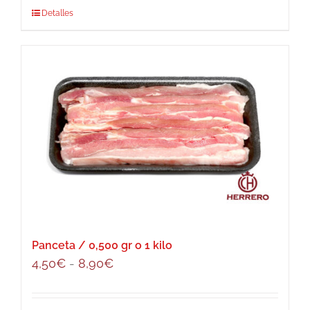
Detalles
Panceta / 0,500 gr o 1 kilo
Rango
4,50
€
-
8,90
€
de
precios: