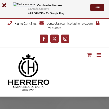
Carnicerias Herrero
VER
La Araña Creativa
APP GRATIS - Es
Google Play
Saltar
+34 91 615 58 94
contacta@carniceriasherrero.com
al
Mi cuenta
contenido
Facebook
X
Instagram