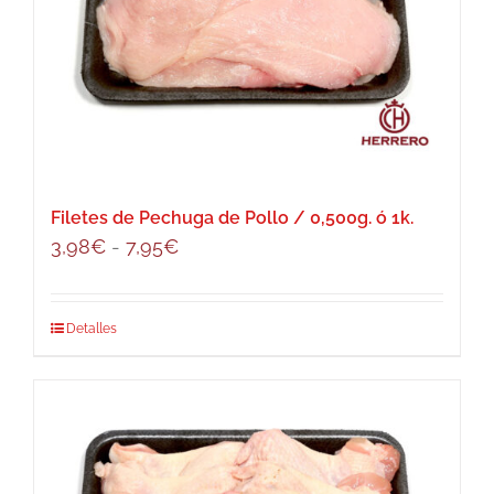
opciones
se
pueden
elegir
en
la
página
Filetes de Pechuga de Pollo / 0,500g. ó 1k.
de
Rango
3,98
€
-
7,95
€
producto
de
precios:
Este
Detalles
desde
producto
3,98€
tiene
hasta
múltiples
7,95€
variantes.
Las