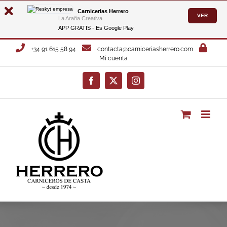
Carnicerias Herrero
VER
La Araña Creativa
APP GRATIS - Es
Google Play
Saltar
+34 91 615 58 94
contacta@carniceriasherrero.com
al
Mi cuenta
contenido
Facebook
X
Instagram