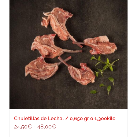
Chuletillas de Lechal / 0,650 gr o 1,300kilo
Rango
24,50
€
-
48,00
€
de